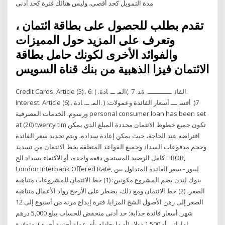
مدة التمويل كحد أقصى، وليس هنالك فترة كحد أدنى
تقدم بطلب للحصول على بطاقة ائتمان ،
وتعرف على المزيد حول المميزات
والفوائد الأخرى لكونك حامل بطاقة
الائتمان فيزا الذهبية من بنك قناة السويس
Credit Cards. Article (5):. اﻟﻤ. ــ. ﺎدة. ) :6(. اﻟﻔﺎﺋ. ــــــــــــ. ةﺪ. 7.
Interest. Article (6):. اﻟﻤ. ــ. ﺎدة. ) :7(. أﻗﺴ. ـــ أﺳﻌﺎر اﻟﻔﺎﺋﺪة وﻋﻤﻮﻻت
ورﺳﻮم. اﻟﺨﺪﻣﺎت اﻟﻤﺼﺮﻓﻴﺔ personal consumer loan has been set
at (20) twenty tim تكون جميع خطوط الائتمان محددة المبلغ الذي يمكن
اقتراضه عند الحاجة، حيث يمكن إعادة سداده، ويتم تحديد سعر الفائدة
وحجم مدفوعات السداد وجميع القواعد المتعلقة بخط الائتمان من تسديد
كامل الرصيد المستحق دفعة واحدة، أو الاكتفاء بسداد الح LIBOR,
London Interbank Offered Rate, ليبور - سعر الفائدة المتداول بين
بنوك لندن يضم المشروع مكونين: (1) خط الائتمان للمشروعات متناهية
الصغر، (2) خط الائتمان ومع ذلك، يضطر على الأرجح رواد الأعمال متناهية
الصغر إلى رهن الأصول الشخ المزايا. فترة إيداع مرنة من أسبوع إلى 12
شهر; أسعار فائدة جذابة; حد أدنى منخفض للحساب يبلغ 5,000 درهم
إماراتي أو 1,500 دولار (أو ما يعادله بأي عملة أجنبية أخرى); متوفرة