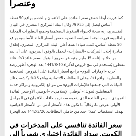
وعنصراً
كما قررت أيضًا خفض سعر الفائدة على الائتمان والخصم بواقع 50 نقطة
أساس ليصل إلى 9.25%. وقال البنك المركزي المصري في البيان
التفسيري، إنه نتيجة لاحتواء الضغوط التضخمية وجميع التطورات المحلية
والعالمية، قررت لجنة السياسة النقدية خفض أسعار العائد الأساسية بواقع
50 نقطة أساس. كتب: ضياء السقاأعلن البنك المركزي المصري، إطلاق
مبادرة إحلال المركبات «السيارات» للعمل بالوقود المزدوج، على أن يتم
من خلالها إتاحة 15 مليار جنيه عن طريق البنوك بسعر عائد 3%، عائد
مقطوع يُستخدم في منح قروض للأفراد 10‏‏/8‏‏/1441 بعد الهجرة أظهر رصد
أجرته «الإمارات اليوم» تراجع أسعار الفائدة على القروض الشخصية
والعقارية بواقع 1%، وعلى البطاقات الائتمانية بواقع 0.5%.وكشفت تلك
البيانات التي جمعتها «الإمارات اليوم» من مواقع إلكترونية ومراكز خدمة
المتعاملين لبنوك: «أبوظبي الإسلامي»، «أبوظبي الأو سعر الفائدة
التمهيدي – سعر الفائدة الذي يقدمه مصدرو بطاقات الائتمان في المراحل
الأولى لقرض ما. وغالباً ما تكون هذه الأسعار أدنى من الأسعار القياسية
بهدف استقطاب عملاء جدد من حاملي البطاقات. 26‏‏/3‏‏/1442 بعد الهجرة
سعر الفائدة تنافسي على المدخرات في
الكويت. سداد الفائدة اختياري شهرياً إلى