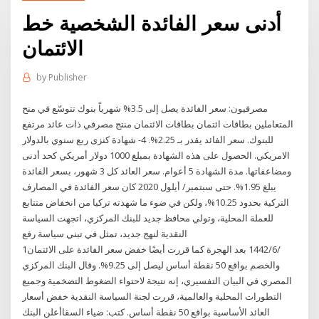
أدنى سعر الفائدة الشخصية خط
الائتمان
by
Publisher
مصرفيون: سعر الفائدة يصل إلى 3.5% شهرياً بنوك تتوسّع في منح
المتعاملين بطاقات ائتمان بطاقات الائتمان منتج مصرفي ذات عائد مرتفع
للبنوك. سعر الفائد يقدر بـ 2.25%. 4- شهادة كنزى ربع سنوي بالدولار
الامريكي. الحصول على هذه الشهادة بمبلغ 1000 دولار أمريكي كحد أدنى
ومضاعفاتها. مدة الشهادة 5 أعوام. سعر العائد كل 3 شهور، بسعر الفائدة
يبلغ 1.95%. حتى سبتمبر/ أيلول 2020 كان سعر الفائدة في المصارف
التركية بحدود 10.25%، ولكن في ضوء ما شهدته تركيا من انخفاض متتابع
للعملة المحلية، وتولي محافظ جديد للبنك المركزي، اتجهت السياسة
النقدية لنهج جديد، تمثل في تبني سياسة رفع
1‏‏/6‏‏/1442 بعد الهجرة كما قررت أيضًا خفض سعر الفائدة على الائتمان
والخصم بواقع 50 نقطة أساس ليصل إلى 9.25%. وقال البنك المركزي
المصري في البيان التفسيري، إنه نتيجة لاحتواء الضغوط التضخمية وجميع
التطورات المحلية والعالمية، قررت لجنة السياسة النقدية خفض أسعار
العائد الأساسية بواقع 50 نقطة أساس. كتب: ضياء السقاأعلن البنك