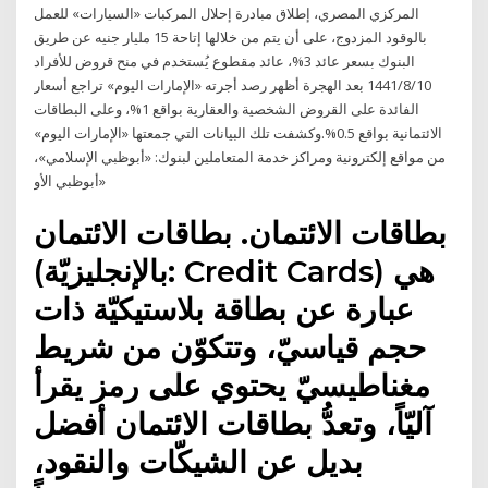
المركزي المصري، إطلاق مبادرة إحلال المركبات «السيارات» للعمل
بالوقود المزدوج، على أن يتم من خلالها إتاحة 15 مليار جنيه عن طريق
البنوك بسعر عائد 3%، عائد مقطوع يُستخدم في منح قروض للأفراد
10‏‏/8‏‏/1441 بعد الهجرة أظهر رصد أجرته «الإمارات اليوم» تراجع أسعار
الفائدة على القروض الشخصية والعقارية بواقع 1%، وعلى البطاقات
الائتمانية بواقع 0.5%.وكشفت تلك البيانات التي جمعتها «الإمارات اليوم»
من مواقع إلكترونية ومراكز خدمة المتعاملين لبنوك: «أبوظبي الإسلامي»،
«أبوظبي الأو
بطاقات الائتمان. بطاقات الائتمان
(بالإنجليزيّة: Credit Cards) هي
عبارة عن بطاقة بلاستيكيّة ذات
حجم قياسيّ، وتتكوّن من شريط
مغناطيسيّ يحتوي على رمز يقرأ
آليّاً، وتعدُّ بطاقات الائتمان أفضل
بديل عن الشيكّات والنقود،