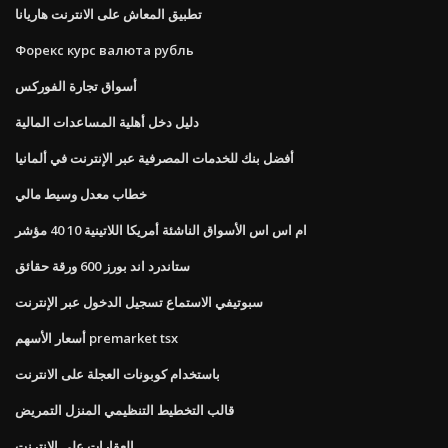
تطبيق المعاش على الانترنت هاريانا
Форекс курс валюта рубль
أسواق تجارة الفوركس
دليل دخل أهلية المساعدات المالية
أفضل بنك للخدمات المصرفية عبر الإنترنت في ألمانيا
خطاب معدل وسيط مالي
ام اس اس الأسواق الناشئة أمريكا اللاتينية 10 40 مؤشر
ستاندرد اند بورز 600 ورقة حقائق
سبوتيفي الاستماع تسجيل الدخول عبر الإنترنت
أسعار الأسهم premarket tsx
باستخدام كوبونات العجلة على الانترنت
قالب التخطيط التنظيمي المنزل التمريض
العقارات على الانترنت