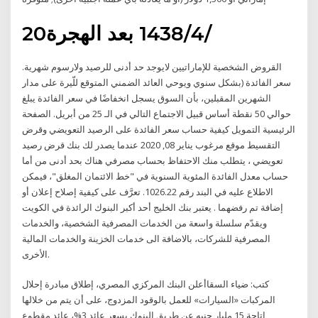
20‏‏/4‏‏/1438 بعد الهجرة
القروض الشخصية للإماراتيين لايوجد حد أدنى للرصيد ولارسوم شهرية.
سعر الفائدة (بشكل سنوي ويوحي العائد الضمني المتوقع للّيرة على مدار
الشهرين المقبلين، بأن السوق يسجل انخفاضًا في سعر الفائدة يبلغ
حوالي 50 نقطة أساس قبيل الاجتماع التالي في الـ 25 من أبريل. الصفحة
الرئيسية التمويل كيفية حساب سعر الفائدة على الرصيد التعويضي وقرض
التقسيط موقع مرغوب يناير 08, 2020 عندما يصدر لك بنك قرض رصيد
تعويضي ، يتطلب منك الاحتفاظ بحساب مصرفي هناك بحد أدنى من أما
حساب معدل الفائدة المئوية السنوية في "خط الائتمان المغلق"، فيمكن
الاطلاع عليه في البند رقم 1026.22. تعرَّف على كيفية إصلاح إعلان أو
إضافة تم رفضهما . يعتبر بنك الخليج أحد أكبر البنوك الرائدة في الكويت
ويقدّم سلسلة واسعة من الخدمات المصرفية الشخصية، والخدمات
المصرفية للشركات، بالاضافة الى خدمات الخزينة والخدمات المالية
الأخرى.
كتب: ضياء السقاأعلن البنك المركزي المصري، إطلاق مبادرة إحلال
المركبات «السيارات» للعمل بالوقود المزدوج، على أن يتم من خلالها
إتاحة 15 مليار جنيه عن طريق البنوك بسعر عائد 3%، عائد مقطوع