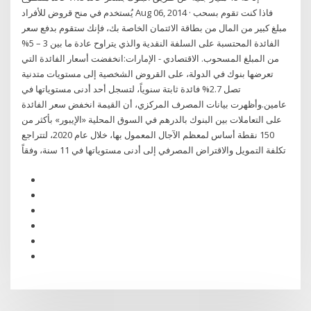
يُستخدم في منح قروض للأفراد Aug 06, 2014 · فاذا كنت تقوم بسحب
مبلغ كبير من المال من بطاقة الائتمان الخاصة بك، فإنك ستقوم بدفع سعر
الفائدة المحتسبة على السلفة النقدية والذي يتراوح عادة ما بين 3 – 5%
من المبلغ المسحوب. الاقتصادي - الإمارات:انخفضت أسعار الفائدة التي
تعرضها بنوك في الدولة، على القروض الشخصية إلى مستويات متدنية
تصل 2.7% فائدة ثابتة سنوياً، لتسجل أحد أدنى مستوياتها في
عامين.وأظهرت بيانات المصرف المركزي، أن القيمة انخفض سعر الفائدة
على التعاملات بين البنوك بالدرهم في السوق المحلية «الإيبور» بأكثر من
150 نقطة أساس لمعظم الآجال المعمول بها، خلال عام 2020، لتتراجع
تكلفة التمويل والاقتراض المصرفي إلى أدنى مستوياتها في 11 سنة، وفقاً