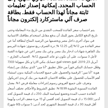
الحساب المحدد. إمكانية إصدار تعليمات
ثابتة مجاناً لهذا الحساب فقط. بطاقة
صرف آلي ماستركارد إلكترون مجاناً
يتم احتساب سعر الفائدة للسحب النقدي من تاريخ بدء المعاملة وحتى
تاريخ الدفع الكامل يجوز للبنك أن يدفع مقابل استخدام بطاقتك الائتمانية
في بنوك أخرى داخل مصر ويخصمها من الرصيد المتاح لبطاقة أما عن
سعر الفائدة من 12% إلى 12.25 %; درة الصرف ربع سنوي; شهادة البريمو
بنك القاهرة شهادات ادخار بنك مصر. وعن بنك مصر اعن عن شهادة القمة
لأجل 3 سنوات، على أن تكون ذو عائد السنوي 12% . الحساب الجاري –
افتح حسابك بنكي الان! و بكل سهولة! 7303 views أبريل 23, 2019. افتح
وفعّل حسابك البنكي فوراً من خلال تطبيق “أنا مين” الذي يمكنك من إنشاء
هوية “أنا مين” الرقمية والحصول على جميع الخدمات البنكية بدون استثناء
أهم الأسباب للحصول على بطاقة الائتمان الذهبية من بنك كريدى اجريكول
وتعرف على جميع العروض رسوم إجراءات معاملة قرض 1%. معدل
الفائدة السنوية المئوية 18.99%. تطبق الشروط والأحكام. تختلف أسعار
الفائدة حسب المدة وتخضع لسياسة البنك. 250 د.ك قيمة التمويل كحد
أدنى; 15.000 د.ك قيمة التمويل كحد أقصى أو 15 مرة ضعف الراتب وأيهما
أقل قيمة; 30 د.ك قيمة القسط الشهري كحد أدنى; 5 سنوات (60 شهرا)