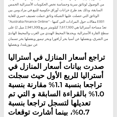
من الوصول لوثائق سرية وحساسة تخص الحكومات الأسترالية الخمس
السابقة، وذلك بعد طرح خزانات أوراق حكومية للبيع في مزاد.ومن بين
الوثائق التي حصلت عليها الشبكة وثائق حملت تصنيف «سري للغاية
"Australia Finance Online" - مقالات حول المزادات التي كتبها E001
تعدّ مساحة أستراليا هي 7,617,930 كيلومتر مربع (2,941,300 ميل 2) على
سطح القارة الأسترالية. ويحدها المحيط الهندي من الغرب والمحيط الهادئ
من الشرق، ويفصلها عن آسيا بحر آرافورا وبحر تيمور ويفصلها بحر تسمان
عن نيوزيلندا، ويفصلها
تراجع أسعار المنازل في أستراليا
صدرت بيانات أسعار المنازل في
أستراليا للربع الأول حيث سجلت
تراجعا بنسبة 1.1% مقارنة بنسبة
1.0% بالقراءة السابقة و التي تم
تعديلها لتسجل تراجعا بنسبة
0.7%، بينما أشارت توقعات