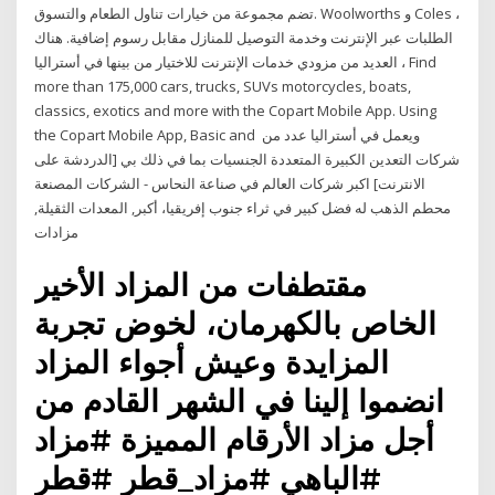
تضم مجموعة من خيارات تناول الطعام والتسوق. Woolworths و Coles ،
الطلبات عبر الإنترنت وخدمة التوصيل للمنازل مقابل رسوم إضافية. هناك
العديد من مزودي خدمات الإنترنت للاختيار من بينها في أستراليا ، Find
more than 175,000 cars, trucks, SUVs motorcycles, boats,
classics, exotics and more with the Copart Mobile App. Using
the Copart Mobile App, Basic and ويعمل في أستراليا عدد من
شركات التعدين الكبيرة المتعددة الجنسيات بما في ذلك بي [الدردشة على
الانترنت] اكبر شركات العالم في صناعة النحاس - الشركات المصنعة
محطم الذهب له فضل كبير في ثراء جنوب إفريقيا، أكبر, المعدات الثقيلة,
مزادات
مقتطفات من المزاد الأخير
الخاص بالكهرمان، لخوض تجربة
المزايدة وعيش أجواء المزاد
انضموا إلينا في الشهر القادم من
أجل مزاد الأرقام المميزة #مزاد
#الباهي #مزاد_قطر #قطر