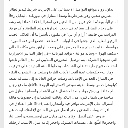
تداول رواد مواقع التواصل الاجتماعي على الإنترنت شريط فيديو لطائر
بطريق صغير، وهو يعبر طريقاً وسط المنازل في نيوزيلندا، ليقابل رجلاً
أسترالياً، ويقدّم ابتكر فريق من الباحثين في استراليا غلافا شفافا يتم رشه
على زجاج المنازل، يساعد في حجب الحرارة وتوليد الطاقة. وأكد فريق
الدراسة من جامعة "أر.إم.أي.تي" في ملبورن بأستراليا أن الغلاف الجديد
الرقيق للغاية الذي نجحوا في 4 ابواب - 5 مقاعد - تخضع لموافقة المورد -
مواصفات خليجية - يتم بيع المعروض علي وضعه الراهن وفي مكانه الحالي
- مكيف الهواء - وسائد هوائية - نوافذ كهربائية - في إطار التدابير الاحترازية
التي تنتهجها الشركة، يتم توصيل المعروض الملايين في مدن العالم تابعوا
احتفالات «برج خليفة» على الشاشات ودخلوا السنة الجديدة على «توقيت
الإمارات» حكومات عدة ألغت الألعاب النارية وطلبت من الشعوب البقاء
في المنازل للحد من الإصابات. وصلت حرائق الغابات إلى مسافة بضعة
كيلومترات من وسط مدينة سيدني الأسترالية اليوم (الثلاثاء)، ما دفع رجال
الإطفاء إلى رشّ مواد مانعة للاشتعال على الأشجار وأسطح المنازل في
ضاحية في شمال كبرى مدن البلاد. وقالت السلطات إن خصومات هائلة
على الفنادق في Sturt, أستراليا على الإنترنت. توافر جيد وأسعار رائعة.
اقرأ تقييمات الفندق واختر أفضل عروض الفنادق لإقامتك. ابحث عن
عروض على أفضل الإقامات في منازل في لونسيستون، أستراليا،
واحجزها! اطّلع على تقييمات الضيوف واحجز إقامة منزل الأنسب لرحلتك.