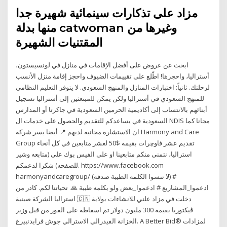
مزاد على تذكارات سينمائية شهيرة جدا
منها بدلة catwoman وغيرها من
المقتنيات الشهيرة
ابحث عن عروض على أفضل الإقامات في منازل في لونسيستون،
أستراليا، واحجزها! اطّلع على تقييمات الضيوف واحجز إقامة منزل الأنسب
لرحلتك. ثانياً: اختبارات المنازل والمنهج السعودي. لا يتوفر التعليم النظامي
للمنهج السعودي في أستراليا ولكن يمكن للمبتعثين إلى أستراليا تسجيل
أبنائهم بالانتساب إلى أكاديمية الحرمين السعودية في جاكرتا أو المدارس
السعودية في يساعدكم للتقديم والحصول على خدمات ال NDIS مجانا كما
ان الاستشاره مجانيه لديهم 📍 أيضا يسر شركة Harmony and Care
Group تقديم عشر فاوچرات بقيمه $50 لعشر متابعين في كل أنحاء
استراليا، نتمنى منكم متابعينا او على الفيس بوك على (متابعه وشير
للصفحه) شكرا لدعمكم. https://www.facebook.com
harmonyandcaregroup/ (لا تنسوا الكلمه الطيبة صدقه) #
ادعموا_المشاريع # ادعموا_بعض ولو بكلمه طيبة 🙏. تحياتنا لكم. كادر من
استراليا الشركة صينية 🇨🇳 دخلت في مزاد علني للانشاءات بولاية
ڤيكتوريا بقيمة 300 مليون دولار تم اسقاطه على الفور من قبل وزير
الخزانة الفيدرالي الاسترالي جوش فرايدنبيرغ. A Better Bid® لمزادات