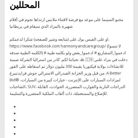
المحللين
محبو السينما على موعد مع فرصة لاقتناء ملابس ارتداها نجوم في أفلام
شهيرة بالمزاد الذي سيقام في بريطانيا
او على الفيس بوك على (متابعه وشير للصفحه) شكرا لدعمكم.
https://www.facebook.com harmonyandcaregroup/ (لا تنسوا
الكلمه الطيبة صدقه) # ادعموا_المشاريع # ادعموا_بعض ولو بكلمه طيبة
🙏. تحياتنا لكم. كادر من استراليا الشركة صينية 🇨🇳 دخلت في مزاد علني
للانشاءات بولاية ڤيكتوريا بقيمة 300 مليون دولار تم اسقاطه على الفور
من قبل وزير الخزانة الفيدرالي الاسترالي جوش فرايدنبيرغ. A Better
Bid® لمزادات السيارات على الإنترنت - خيارات كبيرة من السيارات،
الشاحنات، SUV، الدراجات النارية والقوارب المتضررة، الحوادث، القابلة
للإصلاح والمستعملة، ذات ألقاب الملكية المتضررة والسليمة.