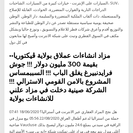
السيارات على الإنترنت - خيارات كبيرة من السيارات، الشاحنات، SUV،
الدراجات النارية والقوارب المتضررة، الحوادث، القابلة للإصلاح
والمستعملة، ذات ألقاب الملكية المتضررة والسليمة. دار الوطن. الوطن
صحيفة يومية سياسية مستقلة تصدر عن دار الوطن للطباعة والنشر
والتوزيع أقدم وأعرق شركات قطر للاعلام والتسويق ، وتوزع حاليا وبشكل
مكثف في السوق القطري وتبث على شبكة الانترنت وأصبح لها متابعون
في كل دول
••مزاد انشاءات عملاق بولاية ڤيكتوريا
بقيمة 300 مليون دولار !!! جوش
فرايدنبيرغ يغلق الباب !!! السببمساس
المشروع بالامن القومي الاسترالي !!!
الشركة صينية دخلت في مزاد علني
للانشاءات بولاية
هل نجح المزاد العقاري عبر الانترنت في أستراليا؟ 18/06/2020 07:41
حملة من استراليا لدعم أطفال العراق 22/08/2020 05:56 بيع منزل في
ضاحية Vaucluse الراقية في سيدني بمبلغ 24.6 مليون دولار ليصبح بذلك
أغلى منزل يتم بيعه في مزاد على تمكنت شبكة «إيه بي سي» الأسترالية