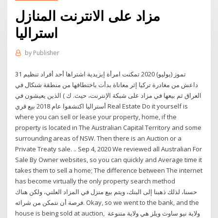
مزاد على الانترنت المنازل
استراليا
by
Publisher
31 تموز (يوليو) 2020 تمكنت امرأة إيزيدية اشتراها أحد أفراد تنظيم
داعش من مغادرة تركيا إثر معاناة بدأت باختطافها من منطقة شنكال في
العراق ثم بيعها في مزاد على شبكة الإنترنت، حيث. ك ) الذين يعيشون في
أستراليا اكتشفوا عام 2018 بيع قري Real Estate Do it yourself is
where you can sell or lease your property, home, if the
property is located in The Australian Capital Territory and some
surrounding areas of NSW. Then there is an Auction or a
Private Treaty sale. .. Sep 4, 2020 We reviewed all Australian For
Sale By Owner websites, so you can quickly and Average time it
takes them to sell a home; The difference between The internet
has become virtually the only property search method
حسنا، لذلك ذهبنا إلى البنك، ويتم بيع منزل في المزاد العلني، ولكن هناك
فرصة أن نتمكن من شرائه. Okay, so we went to the bank, and the
house is being sold at auction, ولاية نيو ساوث ويلز هي ولاية متنوعة