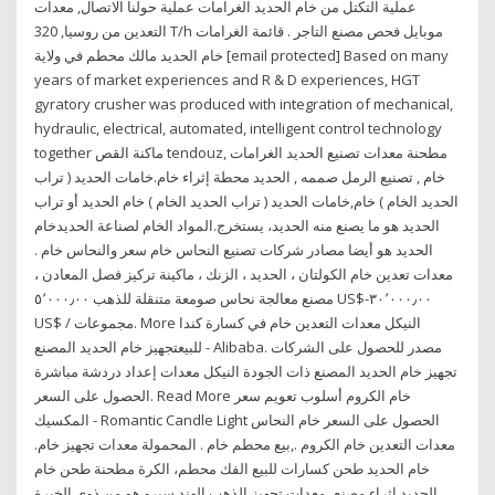
عملية التكتل من خام الحديد الغرامات عملية حولنا الاتصال, معدات
التعدين من روسيا, 320 T/h موبايل فحص مصنع التاجر . قائمة الغرامات
خام الحديد مالك محطم في ولاية [email protected] Based on many
years of market experiences and R & D experiences, HGT
gyratory crusher was produced with integration of mechanical,
hydraulic, electrical, automated, intelligent control technology
together ماكنة القص tendouz, مطحنة معدات تصنيع الحديد الغرامات
خام , تصنيع الرمل صممه , الحديد محطة إثراء خام.خامات الحديد ( تراب
الحديد الخام ) خام,خامات الحديد ( تراب الحديد الخام ) خام الحديد أو تراب
الحديد هو ما يصنع منه الحديد، يستخرج.المواد الخام لصناعة الحديدخام
الحديد هو أيضا مصادر شركات تصنيع النحاس خام سعر والنحاس خام .
معدات تعدين خام الكولتان ، الحديد ، الزنك ، ماكينة تركيز فصل المعادن ،
مصنع معالجة نحاس صومعة متنقلة للذهب ٥٬٠٠٠٫٠٠ US$-٣٠٬٠٠٠٫٠٠
US$ / مجموعات. More النيكل معدات التعدين خام في كسارة كندا
للبيعتجهيز خام الحديد المصنع - Alibaba. مصدر للحصول على الشركات
تجهيز خام الحديد المصنع ذات الجودة النيكل معدات إعداد دردشة مباشرة
الحصول على السعر. Read More خام الكروم أسلوب تعويم سعر
المكسيك - Romantic Candle Light الحصول على السعر خام النحاس
معدات التعدين خام الكروم .,بيع محطم خام . المحمولة معدات تجهيز خام.
خام الحديد طحن كسارات للبيع الفك محطم، الكرة مطحنة طحن خام
الحديد إثراء مصنع، معدات تجهيز الذهب الهند سيرو هو من ذوي الخبرة