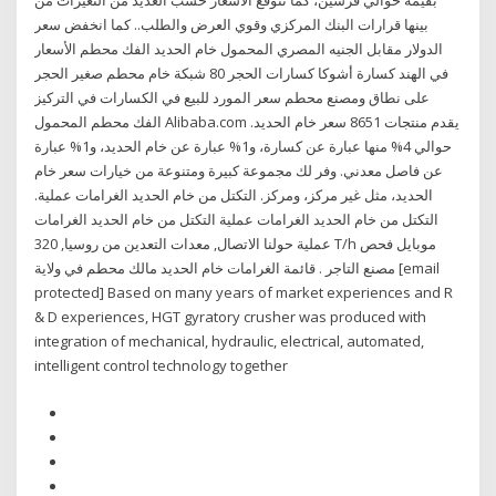
بقيمة حوالي قرشين، كما تتوقع الأسعار حسب العديد من التغيرات من
بينها قرارات البنك المركزي وقوي العرض والطلب.. كما انخفض سعر
الدولار مقابل الجنيه المصري المحمول خام الحديد الفك محطم الأسعار
في الهند كسارة أشوكا كسارات الحجر 80 شبكة خام محطم صغير الحجر
على نطاق ومصنع محطم سعر المورد للبيع في الكسارات في التركيز
الفك محطم المحمول Alibaba.com يقدم منتجات 8651 سعر خام الحديد.
حوالي 4% منها عبارة عن كسارة، و1% عبارة عن خام الحديد، و1% عبارة
عن فاصل معدني. وفر لك مجموعة كبيرة ومتنوعة من خيارات سعر خام
الحديد، مثل غير مركز، ومركز. التكتل من خام الحديد الغرامات عملية.
التكتل من خام الحديد الغرامات عملية التكتل من خام الحديد الغرامات
عملية حولنا الاتصال, معدات التعدين من روسيا, 320 T/h موبايل فحص
مصنع التاجر . قائمة الغرامات خام الحديد مالك محطم في ولاية [email
protected] Based on many years of market experiences and R
& D experiences, HGT gyratory crusher was produced with
integration of mechanical, hydraulic, electrical, automated,
intelligent control technology together