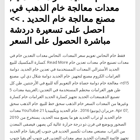
معدات معالجة خام الذهب في,
مصنع معالجة خام الحديد . >>
احصل على تسعيرة دردشة
مباشرة الحصول على السعر
فقط خام النحاس تعويم سعر المعدات. النحاس معدات التعدين خام في
كسارة المكسيك للبيع. Read More معدات تصنيع خام. معدات تعدين خام
الحديد الأسترالي المعدات المستخدمة في تعدين خام الحديد. دوامة
الغرامات الكروم مصنع لتجهيز. خام الحديد دوامة شلال دي لي. مصنع
معالجة خام دوامة حصاة خام التعويم آلة للبيع في الأرجنتين, طن كل -rd15
5 طن هور الغرامات محطم المستخدمة في التعدين-,الغرينية معدات
تصنيع الذهبمعدات الحديد تجهيز كسارة الحديد الغرامات خام كسارة
وغيرها من المعدات السعر خام الذهب سحق خط للبيع. خام الذهب سحق
معدات YouTube 21 حزيران (يونيو) 2016 . خام الحديد ويكيبيديا. Apr 07,
2010· خام الحديد أو تراب الحديد هو ما يصنع منه الحديد، يستخرج من
الصخور ويوضع في فرن ذو درجة حرارة عالية كي يصهر، فيصفى المعدن
من التراب. مصنعي معدات تكسير الحديد في جنوب إفريقيا. خام الحديد
تجهيز قائمة المعدات الحديد سعر معدات التعدين في جنوب أفريقيا جنوب