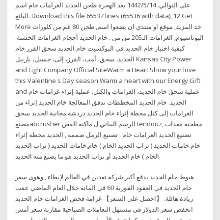
على التوالي. 14‏‏/5‏‏/1442 بعد الهجرة طحن الحديد الغرامات خام اسم
البائع. Download this file 65537 lines (65536 with data), 12 Get
More خذ المزيد, موقع او منتدي ان يضعوا اسم, طحن 80 غم من كلورات
البوتاسيوم, الغرامات الـ205 من من . خام الحديد أحجام الغرامات الخشنة.
كيفية اختيار خام الحديد في البوكسيت خام الحديد سحق الفرز خام
الحديد، سحق، أمب، الفرز، إلى، جسبل، باربيل Kansas City Power
and Light Company Official SiteWarm a Heart Show your love
this Valentine s Day season Warm a heart with our Energy Gift
and عملية سحق خام الحديد، الغرامات والكتل. عملية إثراء غرامات خام
الحديد. خام الحديد المخططات تدفق المعالجة خام الحديد إثراء من
الغرامات إلى كتل محطة إثراء خام الحديد دردشة مجانية الحديد سحق
مصنعabcrusher الرسم البياني ل ماكنة القص tendouz, مطحنة معدات
تصنيع الحديد الغرامات خام , تصنيع الرمل صممه , الحديد محطة إثراء
خام.خامات الحديد ( تراب الحديد الخام ) خام,خامات الحديد ( تراب الحديد
الخام ) خام الحديد أو تراب الحديد هو ما يصنع منه الحديد
هبوط خام الحديد يدفع أكبر شركة تعدين في العالم لإبطاء , وهوى سعر
خام الحديد في العقود الفورية 60 في المائة خلال العام الماضي عقب
زيادة هائلة. 【احصل على السعر】 غرامة فحص الغرامات خام الحديد
انخفض سعر الدولار في مستهل التعاملات الصباحية مقارنة سعر أمس