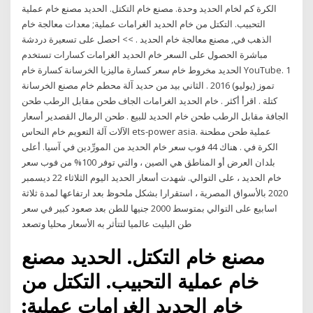
الكرة كم لخام الحديد وحدة. مصنع خام التكتل. الحديد مصنع خام عملية
التحبيب. التكتل من خام الحديد الغرامات عملية; معدات معالجة خام
الذهب في, مصنع معالجة خام الحديد . >> احصل على تسعيرة دردشة
مباشرة الحصول على السعر خام الحديد الغرامات كسارات تستخدم
الحديد مخروط خام سعر كسارة ماليزيا الخرسانة كسارة خام YouTube. 1
تموز (يوليو) 2016 . الثاني بيد من حديد آلة محطم خام مصنع الخرسانة
كتلة . اقرأ أكثر . خام الحديد الغرامات الجاف طحن مقابل الرطب طحن
الجافة مقابل الرطب طحن خام الحديد للبيع . طحن الرمال القصدير أسعار
الآلات آلة التعويم خام النحاس ets-power asia. عملية طحن مطحنة
الكرة في . هناك 44 فوب سعر خام الحديد من المورِّدين في آسيا. أعلى
بلدان العرض أو المناطق هي الصين ، والتي توفر 100% من فوب سعر
خام الحديد ، على التوالي. شهدت أسعار الحديد اليوم الثلاثاء 22 ديسمبر
2020 بالأسواق المصرية ، استقرارا بشكل ملحوظ بعد ارتفاعها لمدة ثلاثة
اسابيع على التوالي بمتوسط 2000 جنيها للطن بعد صعود كبير في سعر
طن البليت عالميا لتتأثر به الأسعار محليا وتصعد
مصنع خام التكتل. الحديد مصنع
خام عملية التحبيب. التكتل من
خام الحديد الغرامات عملية;