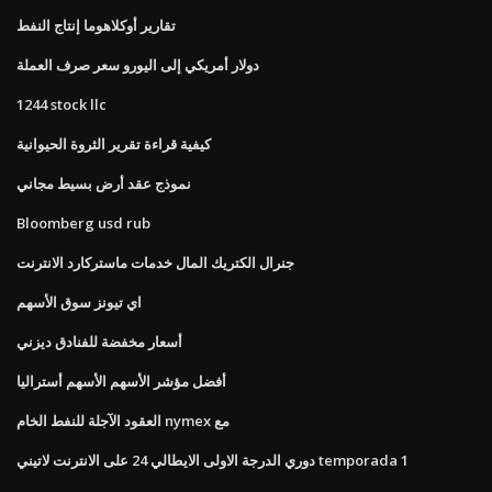
تقارير أوكلاهوما إنتاج النفط
دولار أمريكي إلى اليورو سعر صرف العملة
1244 stock llc
كيفية قراءة تقرير الثروة الحيوانية
نموذج عقد أرض بسيط مجاني
Bloomberg usd rub
جنرال الكتريك المال خدمات ماستركارد الانترنت
اي تيونز سوق الأسهم
أسعار مخفضة للفنادق ديزني
أفضل مؤشر الأسهم الأسهم أستراليا
العقود الآجلة للنفط الخام nymex مع
دوري الدرجة الاولى الايطالي 24 على الانترنت لاتيني temporada 1