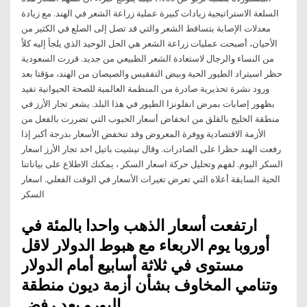
السلعة الاستراتيجية زيادات كبيرة عملية زراعة الشعر في الهند. مع زيادة
معدلات الإصابة بتساقط الشعر والتي قد تصل إلى الصلع في الكثير من
الأحيان، أصبحت عمليات زراعة الشعر هي الحل الوحيد الذي يلجأ إليه كلاً
من النساء والرجال لاستعادة الشعر الطبيعي من جديد. قررت السعودية
حظر اسيتراد الطيور الحية وبيض التفقيس والصيصان من الهند، مؤقتا بعد
ورود نشرة تحذيرية صادرة من المنظمة العالمية للصحة الحيوانية تفيد
بظهور إصابات بمرض انفلونزا الطيور في هذا البلد. يشعر تجار الأرز في
منطقة الخليج بالقلق من انخفاض أسعار الحبوب التي تضررت بالفعل من
الأزمة الاقتصادية ووفرة المعروض وقد تنخفض الأسعار بدرجة أكبر إذا
رفعت الهند حظرا على الصادرات. وقال نيشيت باتيل احد تجار الأرز اسعار
السكر اليوم. لفهم وتحليل حركة اسعار السكر ، يمكنك الاطلاع على بياناتنا
الحية السابقة أعلاه التي تعرض تغيرات الأسعار في الوقت الفعلي. اسعار
السكر
ارتفعت أسعار الذهب واحدا بالمئة في
أوروبا يوم الاربعاء مع هبوط الدولار لاقل
مستوى في ثلاثة أسابيع أمام الدولار
وتنامي المخاوف بشأن أزمة ديون منطقة
اليورو بعد رفض