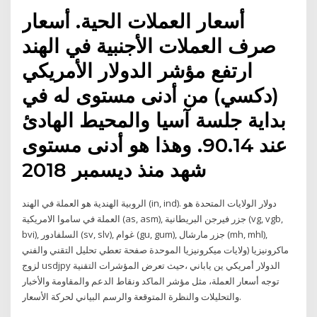
أسعار العملات الحية. أسعار
صرف العملات الأجنبية في الهند
ارتفع مؤشر الدولار الأمريكي
(دكسي) من أدنى مستوى له في
بداية جلسة آسيا والمحيط الهادئ
عند 90.14. وهذا هو أدنى مستوى
شهد منذ ديسمبر 2018
الروبية الهندية هو العملة في الهند (in, ind). دولار الولايات المتحدة هو
العملة في ساموا الامريكية (as, asm), جزر فيرجن البريطانية (vg, vgb,
bvi), السلفادور (sv, slv), غوام (gu, gum), جزر مارشال (mh, mhl),
ماكرونيزيا (ولايات ميكرونيزيا الموحدة صفحة تعطي تحليل التقني والفني
لزوج usdjpy الدولار أمريكي ين ياباني ،حيث تعرض المؤشرات التقنية
توجه أسعار العملة، مثل مؤشر الماكد ونقاط الدعم والمقاومة والأخبار
والتحليلات والنظرة المتوقعة والرسم البياني لحركة الأسعار.