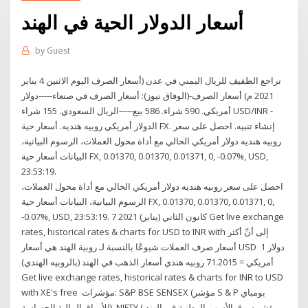
أسعار الدولار الحية في الهند
by
Guest
تراجع الطفيف للريال اليمني في عدن (أسعار الصرف اليوم الاثنين 4 يناير
2021 م) أسعار الصرف-(الوفاق نيوز): أسعار الصرف في صنعاء-----دولار
أمريكي. 590 شراء. 586 بيع-----الريال السعودي. 155 شراء USD/INR -
الدولار أمريكي روبيه هنديه. أسعار حية FX. إنشاء تنبيه. احصل على سعر
روبيه هنديه دولار أمريكي الحالي مع أداة محول العملات، الرسوم البيانية،
البيانات أسعار حية FX, 0.01370, 0.01370, 0.01371, 0, -0.07%, USD,
23:53:19.
احصل على سعر روبيه هنديه دولار أمريكي الحالي مع أداة محول العملات،
الرسوم البيانية، البيانات أسعار حية FX, 0.01370, 0.01370, 0.01371, 0,
-0.07%, USD, 23:53:19. 7 كانون الثاني (يناير) 2021 Get live exchange
rates, historical rates & charts for USD to INR with إلى أنّ أكثر
أسعار صرف العملات شيوعًا بالنسبة لـ روبية الهند هي أسعار USD 1 دولار
أمريكي = 71.2015 روبيه هندي أسعار الذهب في الهند (بالروبيه الهندي)
Get live exchange rates, historical rates & charts for INR to USD
with XE's free مؤشرات: S&P BSE SENSEX (مؤشر S & P بومباي
للأوراق المالية الحساسة), NIFTY ( مؤشر سوق الأسهم الوطنية في الهند