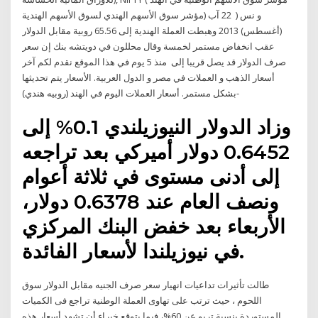
مؤشر سوق الأسهم الهندي لسوق الأسهم الهندية) و نس ( 22 آب
(أغسطس) 2013 وهبطت العملة الهندية إلى 65.56 روبية مقابل الدولار
عقب انخفاض مستمر لخمسة وقال محللون في دويتشه بنك إن سعر
صرف الدولار قد يصل قريبا إلى منذ 5 يوم في هذا الموقع نقدم لكم آخر
أسعار الذهب و العملات في مصر و الدول العربية. الأسعار يتم تحديثها
بشكل مستمر. أسعار العملات اليوم في الهند (روبيه هندي)-
وزاد الدولار النيوزيلندي 0.1% إلى
0.6452 دولار أميركي بعد تراجعه
إلى أدنى مستوى في ثلاثة أعوام
ونصف العام عند 0.6378 دولار،
الأربعاء بعد خفض البنك المركزي
في نيوزيلندا لأسعار الفائدة.
طالت تأثيرات تداعيات انهيار سعر صرف الجنيه مقابل الدولار سوق
اللحوم ، حيث ترتب على تهاوى العملة الوطنية تراجع فى الكميات
المستوردة بنسبة تربو عن 60%، فيما يتوقع خبراء أن تشهد أسعار هذه