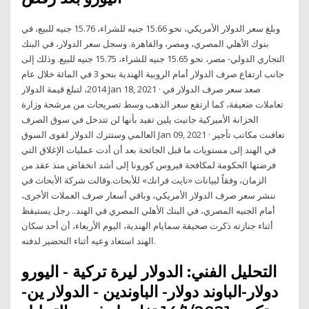
وبلغ سعر الدولار الأمريكي، نحو 15.66 جنيه للشراء، 15.76 جنيه للبيع، في
بنوك الأهلي المصري، ومصر، والقاهرة. وسجل سعر الدولار، في البنك
التجاري الدولي- مصر، نحو 15.65 جنيه للشراء، 15.75 جنيه للبيع. وذلك إلى
جانب ارتفاع صرف الدولار أمام الروبية الهندية بنحو 3 في المائة خلال عام
2014، لتبلغ قيمة الدولار Jan 18, 2021 · صعد سعر صرف الدولار في
تعاملات ضعيفة، كما ارتفع سعر الذهب وسط تصريحات من مرشحة وزارة
الخزانة الأميركية جانيت يلين تفيد بأنها لن تتدخل في سوق الصرف
العالمي وستترك الدولار لقوى السوق Jan 09, 2021 · تعافىت مكاتب تأجير
في الهند إلى مستويات ما قبل الجائحة بعد أن أدت عمليات الإغلاق التي
فرضتها الحكومة لمكافحة فيروس كورونا إلى أشد انخفاض منذ عقد من
الزمان، وفقاً لبيانات «نايت فرانك» للأبحاث.وقالت شركة الأبحاث في
ننشر سعر صرف الدولار الأمريكي، وباقي أسعار صرف العملات الأخرى،
أمام الجنيه المصري، في البنك الأهلي المصري في الهند.. رجل يستيقظ
أثناء جنازته ذكرت صحيفة سمايام الهندية، اليوم الأربعاء، أن أحد سكان
الهند استعاد وعيه أثناء التحضير لدفنه.
التحليل الفني: الدولار ليرة تركية - اليورو
دولار-الباوند دولار- الباوندين - الدولار ين-