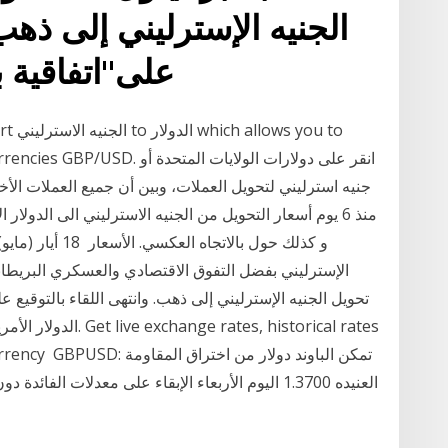
الجنيه الإسترليني إلى ذهب.
على"اتفاقية 
nvert
rate of the currencies GBP/USD
جنيه استرليني لتحويل العملات، وبين أن جميع العملات الأخر
& XE's free currency GBPUSD