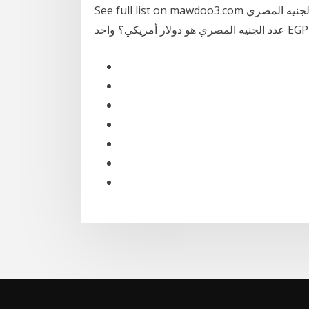
See full list on mawdoo3.com الجنيه المصري (egp) إلى دولار أمريكي (usd) أسعار صرف العملات كم