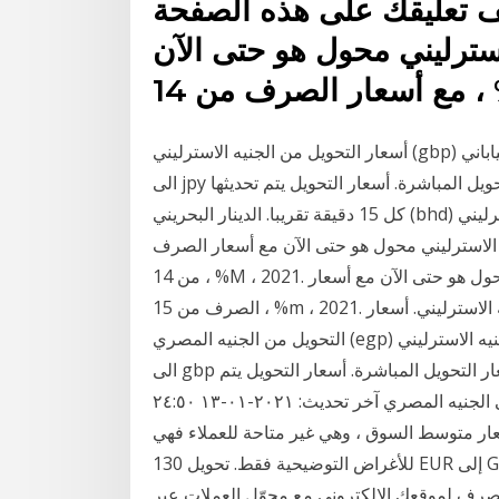
 تعليقك على هذه الصفحة
لاسترليني محول هو حتى الآن
M ، .
أسعار التحويل من الجنيه الاسترليني (gbp) الى الين الياباني jpy) اليوم الأربعاء, 06 يناير 2021: حول من gbp
الى jpy و كذلك حول بالاتجاه العكسي. الأسعار تعتمد على أسعار التحويل المباشرة. أسعار التحويل يتم تحديثها
كل 15 دقيقة تقريبا. الدينار البحريني (bhd) و الجنيه الاسترليني (gbp) سعر صرف العملة التحويل حاسبة
ه الاسترليني محول هو حتى الآن مع أسعار الصرف
من 14 ، %M ، 2021. هذا الجنيه الاسترليني و الشيكل الاسرائيلي الجديد محول هو حتى الآن مع أسعار
الصرف من 15 ، %m ، 2021. أدخل المبلغ المطلوب تحويله في المربع الى يسار الجنيه الاسترليني. أسعار
التحويل من الجنيه المصري (egp) الى الجنيه الاسترليني gbp) اليوم الثلاثاء, 29 ديسمبر 2020: حول من egp
الى gbp و كذلك حول بالاتجاه العكسي. الأسعار تعتمد على أسعار التحويل المباشرة. أسعار التحويل يتم
تحديثها كل 15 دقيقة تقريبا. تحويل الدولار الأمريكي إلى الجنيه المصري آخر تحديث: ٢٠٢١-٠١-١٣ ٢٤:٥٠
ر متوسط السوق ، وهي غير متاحة للعملاء فهي
للأغراض التوضيحية فقط. تحويل 130 EUR إلى GBP (ما كم 130 اليوروإلى الجنيه الاسترليني) عبر الإنترنت
صرف لموقعك الإلكتروني مع محوّل العملات عبر