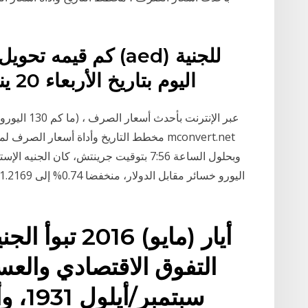
المصري (egp) اليوم بتاريخ الأربعاء 20 يناير 2021 ؟
مخطط التاريخ وأداة أسعار الصرف لموقعك ال
سبتمب