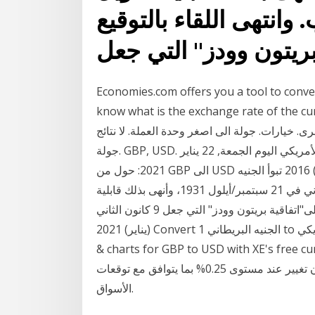
 وانتهى اللقاء بالتوقيع
بريتون وودز" التي جعل
Economies.com offers you a tool to co الجنيه الاسترليني to الدولار which allows you to
know what is the exchange . انقر على دولارات الولايات المتحدة أو
ى. خيارات. جولة الى اصغر وحدة العملة. لا نتائج
جولة. GBP, USD. منذ 6 يوم أسعار التحويل من الجنيه الاسترليني الى الدولار الأمريكي اليوم الجمعة, 22 يناير
2021: حول من GBP الى USD و كذلك حول بالاتجاه العكسي. الأسعار 18 أيار (مايو) 2016 تبوأ الجنيه
الإسترليني بفضل التفوق الاقتصادي والعسكري البريطاني في 21 سبتمبر/أيلول 1931، وأنهى بذلك قابلية
تحويل الجنيه الإسترليني إلى ذهب. وانتهى اللقاء بالتوقيع على"اتفاقية بريتون وودز" التي جعل 9 كانون الثاني
(يناير) 2021 Convert 1 الجنيه البريطاني to الدولار الأمريكي. Get live exchange rates, historical rates
charts for GBP to USD with : تمكن الباوند دولار من اختراق المقاومة
العنيده 1.3700 اليوم الأربعاء الإبقاء على معدلات الفائدة دون تغيير عند مستوى 0.25% بما يتوافق مع توقعات
الأسواق.