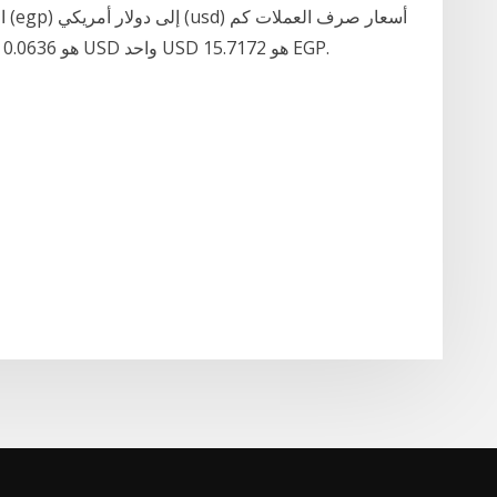
عدد الجنيه المصري هو دولار أمريكي؟ واحد EGP هو 0.0636 USD واحد USD هو 15.7172 EGP.