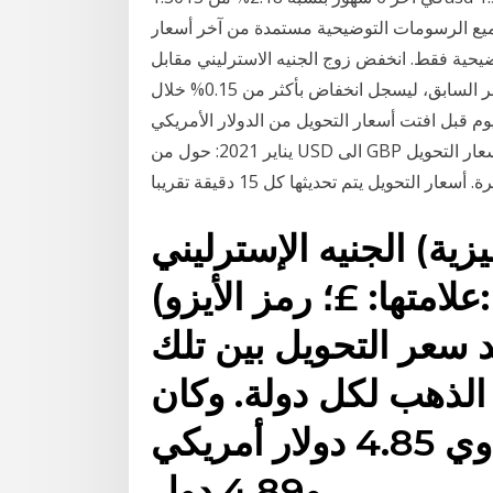
ث: ٢٠٢١-٠١-١٠ ٠٤:٣٩ غرينيتش جميع الرسومات التوضيحية مستمدة من آخر أسعار
يحية فقط. انخفض زوج الجنيه الاسترليني مقابل
الدولار الأمريكي إلى أدنى مستوى له من منتصف ديسمبر السابق، ليسجل انخفاض بأكثر من 0.15% خلال
 قبل افتت أسعار التحويل من الدولار الأمريكي (USD) الى الجنيه الاسترليني GBP) اليوم الأربعاء, 20
يناير 2021: حول من USD الى GBP و كذلك حول بالاتجاه العكسي. الأسعار تعتمد على أسعار التحويل
الجنيه الإسترليني (بالإنجليزية: Pound Sterling)‏
(علامتها: £؛ رمز الأيزو: GBP) ويطلق عليه اسم
 سعر التحويل بين تلك
الذهب لكل دولة. وكان
الجنيه الاسترليني يساوي 4.85 دولار أمريكي
و4.89 دول