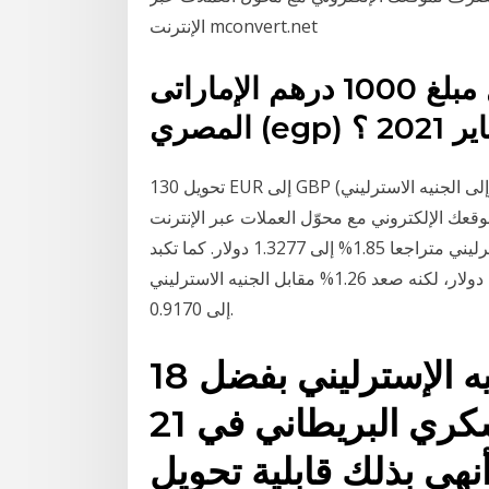
الإنترنت mconvert.net
كم قيمه تحويل مبلغ 1000 درهم الإماراتى (aed) للجنية
تحويل 130 EUR إلى GBP (ما كم 130 اليوروإلى الجنيه الاسترليني) عبر الإنترنت بأحدث أسعار الصرف ،
إلكتروني مع محوّل العملات عبر الإنترنت mconvert.net
وبحلول الساعة 7:56 بتوقيت جرينتش، كان الجنيه الإسترليني متراجعا 1.85% إلى 1.3277 دولار. كما تكبد
اليورو خسائر مقابل الدولار، منخفضا 0.74% إلى 1.2169 دولار، لكنه صعد 1.26% مقابل الجنيه الاسترليني
إلى 0.9170.
18 أيار (مايو) 2016 تبوأ الجنيه الإسترليني بفضل
التفوق الاقتصادي والعسكري البريطاني في 21
ر/أيلول 1931، وأنهى بذلك قابلية تحويل