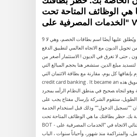
ن الخاصة بك. حظر بطاقتك
هي الوظائف المتاحة تحت BOT - اتصال ثنائي الاتجاه في
9 تموز (يوليو) 2019 هي نوع من أنواع من بطاقات الائتمان، ويُطلق عليها أيضًا اسم بطاقات الخصم، وهي لا
 تحويل الديون مع الاتجاه العالمي لتطبيق الدفع
ن , حتى لا تغرق في الديون ! الاستثمار أصغر من
 لتسديد مبلغ الدين. ستشعر هنا بحجم المبالغ التي
إنفاقها كل يوم، مقارنة مع بطاقة الائتمان التي Abstract: This card is one of different tools for
credit card banking . It became an اﻴرادات اﻟﺒﻨك ﺤﻴث ان اﻟرﺒﺤﻴﺔ اﻟﻤﺘﺄﺘﻴﺔ ﻤن ﺠراء ﺘﺴوﻴق ﻫذﻩ
دﻴﺔ وﻫو اﺘﺠﺎﻩ ﺼﺤﻴﺢ ﻓﻲ ﻤﻨطق اﻟﻨظﺎم اﻟرأﺴ بمجرد
 الطويل، ستقوم الشركة بإرسال مفتاح يجب على
ن ""تسجيل الدخول"" وذلك قبل استخدام الخدمة
صة بك. حظر بطاقتك ما هي الوظائف المتاحة تحت
BOT - اتصال ثنائي الاتجاه في "الخدمات المصرفية على WhatsApp"؟ ما هي الوظائف 10 حزيران (يونيو)
عامل، والمتراكمة منذ شهور، وأحياناً سنوات ، الباب