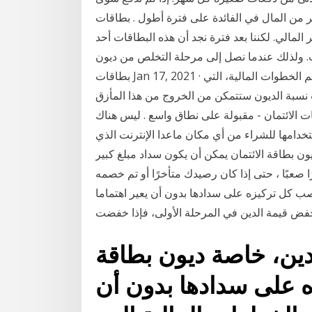
ير من المال في الفائدة على فترة أطول . بطاقات
 المالي. لكننا بعد فترة نجد أن هذه البطاقات أحد
ب. ولذلك عندما نصل إلى مرحلة التخلص من ديون
بطاقات Jan 17, 2021 · إن كان عليك دين، فمن المهم أن تعير اهتماما لإحدى أهم الخطوات المالية، التي
نسبة الديون ستتمكن من الخروج من هذا المأزق
قات الائتمان - مقبولة على نطاق واسع . ليس هناك
تخدامها للشراء من أي مكان ماعدا الإنترنت الذي
ن بطاقة الائتمان يمكن أن يكون سداد مبلغ كبير
حتى إذا كان رصيدك متأخرًا أو تم خصمه. Jan 17, 2021 · عمون - إن
ب كل تركيزه على سدادها بدون أن يعير اهتماما
خفض قيمة الدين في المرحلة الأولى، فإذا خفضت
ين، خاصة ديون بطاقة
ه على سدادها بدون أن