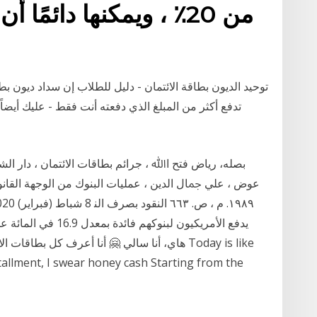
من 20٪ ، ويمكنها دائمً
توحيد الديون بطاقة الائتمان - دليل للطلاب إن سداد ديون ب
ﻋﻮﺽ ، ﻋﻠﻲ ﲨﺎﻝ ﺍﻟﺪﻳﻦ ، ﻋﻤﻠﻴﺎﺕ ﺍﻟﺒﻨﻮﻙ ﻣﻦ ﺍﻟﻮﺟﻬﺔ ﺍﻟﻘﺎﻧﻮﻧﻴﺔ
يدفع الأمريكيون لبنو
stallment, I swear honey cash Starting from the