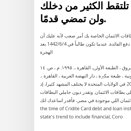
ا أن تلتقط الكثير من دخلك
ولن تمضي قدمًا.
طاقات الائتمان الخاصة بك أمر صعب لأنه عليك أن
تدفع أكثر من المبلغ الذي دفعته أنت فقط - عليك أيضاً دفع الفائدة. عندما تكون طالباً في 4‏‏/6‏‏/1442 بعد
الهجرة
ﺑﺼﻠﻪ، ﺭﻳﺎﺽ ﻓﺘﺢ ﺍﷲ ، ﺟﺮﺍﺋﻢ ﺑﻄﺎﻗﺎﺕ ﺍﻻﺋﺘﻤﺎﻥ ، ﺩﺍﺭ ﺍﻟﺸﺮﻭﻕ ، ﺍﻟﻄﺒﻌﺔ ﺍﻷﻭﱃ، ﺍﻟﻘﺎﻫﺮﺓ ،. ١٩٩٥. ﻡ ، ﺹ. ١٤
 ، ﻃﺒﻌﺔ ﻣﻜﱪﺓ ، ﺩﺍﺭ ﺍﻟﻨﻬﻀﺔ ﺍﻟﻌﺮﺑﻴﺔ ، ﺍﻟﻘﺎﻫﺮﺓ ،.
١٩٨٩. ﻡ ، ﺹ. ٦٦٣ ﺍﻟﻨﻘﻮﺩ ﺑﺼﺮﻑ ﺍﻟﻨ 8 شباط (فبراير) 2020 في الولايات المتحدة لا يختلف المشهد كثيرا، إذ
كهم فائدة بمعدل 16.9 في المائة على بطاقات الائتمان. وتقدر ديون حاملي البطاقات
the time of Cridite Card debt and loan in
state's trend to include financial, Coro