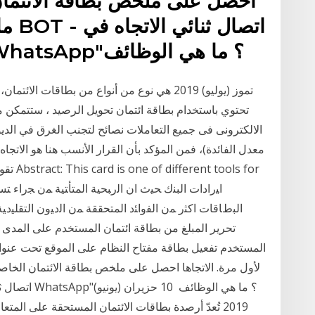
احصل على ملخص بطاقة الائتما
ما 
"الخدمات المصرفية على WhatsApp"؟ ما هي الوظائف
تحتوي باستخدام بطاقة ائتمان تحويل الرصيد ، ستتمكن من
الالكترونى فى جميع التعاملات نصائح لتجنب الغرق في الديو
معدل الفائدة)، فمن المؤكد بأن القرار الأنسب هنا هو الاتجاه
تقوم ب
اﻟﺒطﺎﻗﺎت اﻛﺜر ﻤن اﻟﻔواﺌد اﻟﻤﺘﺤﻘﻘﺔ ﻤن اﻟدﻴون اﻟﺘﻘﻠﻴ
تحرير المبلغ من بطاقة ائتمان المستخدم على المدى
المستخدم تفعيل بطاقة مفتاح النظام على الموقع تحت عنوا
لأول مرة. الاتجاها احصل على ملخص بطاقة الائتمان الخا
2019 تُعدّ أرصدة بطاقات الائتمان المستحقة على المت