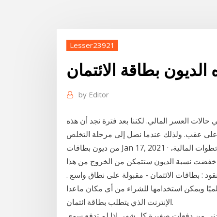
Lesser23921
ه الديون بطاقة الائتمان
by
Editor
ي حالات العسر المالي. لكننا بعد فترة نجد أن هذه
ً على عقب. ولذلك عندما نصل إلى مرحلة التخلص
من ديون بطاقات Jan 17, 2021 · إن كان عليك دين، فمن المهم أن تعير اهتماما لإحدى أهم الخطوات المالية،
ا خفضت نسبة الديون ستتمكن من الخروج من هذا
نقود : بطاقات الائتمان - مقبولة على نطاق واسع .
ميًا ويمكن استخدامها للشراء من أي مكان ماعدا
الإنترنت الذي يتطلب بطاقة ائتمان.
أدنى من دفعات صغيرة كل شهر. إذا لم تدفع سوى