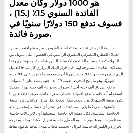
هو 1000 دولار وكان معدل
الفائدة السنوي 15٪ (.15) ،
فسوف تدفع 150 دولارًا سنويًا في
صورة فائدة.
حاسبة القروض. تتيح خدمة “حاسبة القروض” من موقع اقتصاد مصر،
لعملاء القطاع المصرفي المصري الراغبين في الحصول على تمويل من
البنوك، كيفية حساب الفائدة والأقساط الشهرية لسداد مديونياتهم وفقا
لمعدلات الفائدة الممنوحة لهم. قبل قرار البنك المركزي كان متاحا للعميل
الذي يبلغ مرتبه نحو 2000 جنيه شهريًا أن يدفع قسطا لا يزيد على 700 جنيه
شهريًا، وهو ما يتيح له قرضا بقيمة 29 ألف جنيه يسدد على 5 سنوات،
يرتفع إلى 36 ألف جنيه أجل 7 سنوات ونحو 43 ألف جنيه لهذا ، يمكنك
استخدام آلة حاسبة لدفع الفوائد لحساب سعر الفائدة. صيغة الإطفاء: ربما
تكون صيغة الاستهلاك هي تحديد مبلغ الدفعة لكل فترة ، وبالتالي فإن صيغة
الاستهلاك هي كما يلي: لمساعدتك في إنجاز أي حساب, إستعمل الآلة
الحاسبة المناسبة, لكل عملية اله حاسبة إستعملها أون لاين, الات حاسبة
مختلفة, حاسبة علمية, حاسبة الحمل, حاسبة تحويل الاعداد وحاسبة درجة
الحرارة و الكثير آلة حاسبة لدرال - تحسب مجال، مدى، نقاط تقاطع، نقاط
قصوى، خطوط تقارب، خطوة بخطوة