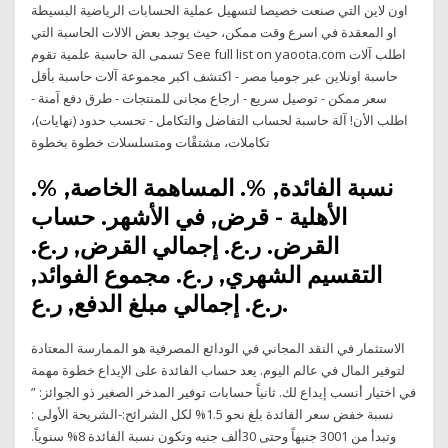
اون لاين التي صنعت خصيصا لتسهيل عملية الحسابات الرياضية البسيطة
او المعقدة في اسرع وقت ممكن، حيث يوجد بعض الالات الحاسبة التي
تسمى الة حاسبة علمية تقوم See full list on yaoota.com اطلب آلات
حاسبة اونلاين عبر جوميا مصر - اكتشف اكبر مجموعة آلات حاسبة بأقل
سعر ممكن - توصيل سريع - ارجاع مجانى للمنتجات - طرق دفع آمنة -
اطلب الأن! آلة حاسبة لحساب التفاضل والتكامل - تحسب حدود (نهايات)،
تكاملات، مشتقْات ومتسلسلات خطوة بخطوة
نسبة الفائدة, %. المساهمة الخاصة, %.
الأهلية - قرض, في الأشهر. حساب
القرض. ر.ع. إجمالي القرض, ر.ع.
التقسيم الشهري, ر.ع. مجموع الفوائد,
ر.ع. إجمالي مبلغ الدفع, ر.ع.
الاستثمار في النقد المجاني في الودائع المصرفية هو الممارسة المعتادة
لتوفير المال في عالم اليوم. يعد حساب الفائدة على الإيداع خطوة مهمة
في اختيار أنسب إيداع لك. ثانياً حسابات توفير المدخر الصغير ذو الجوائز: ”
نسبة خفض سعر الفائدة بلغ نحو 1.5% لكل الشرائح:-الشريحة الأولى :
وتبدأ من 3001 جنيهاً وحتى 30ألف جنيه وتكون نسبة الفائدة 8% سنوياً.