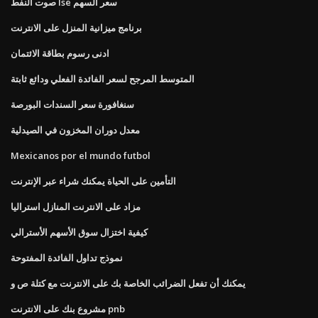
صوت النفط lse سعر السهم
برنامج ميزانية المنزل على الانترنت
ادنى رسوم بطاقة الائتمان
المتوسط ​​المرجح لسعر الفائدة الفعلي ودائع ثابتة
سنغافورة سعر السندات البورصة
معدل دوران المخزون في الصيدلية
Mexicanos por el mundo futbol
التأمين على الحياة يمكنك شراء عبر الإنترنت
مزاد على الانترنت المنازل استراليا
كيفية اختزال سوق الأسهم الأسترالي
نموذج تداول الفائدة المفتوحة
يمكنك أن تفعل الضرائب الخاصة بك على الانترنت مع كتلة ص و
مشروع بنك على الانترنت pnb