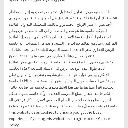
الة حاسبة مركز التداول. كمتداول، تعتبر معرفة كيفية إدارة المخاطر
الخاصة بك أمرا بالغ الأهمية. عند التداول في أسواق متقلبة، من الضروري
الأخذ بعين الاعتبار الأرباح، الخسائر والتكاليف المحتملة للتداول. الفائدة
المركبة حاسبة هنا هو معدل الفائدة مركب آلة حاسبة، والتي يمكن
استخدامها. أدخل القيمة الأساسية (بالدولار الأمريكي)، ومعدل الفائدة
المركبة، وعدد من تفاقم فترات في السنة، وعدد من السنوات. الة حاسبة
الرهن العقاري سعر الفائدة : النسبة المئوية للفائدة التي يجب عليك ان
تدفعها مقابل رهنك العقاري. هي نسبة مئوية عددها صحيح
أوعشري(مفصول بنقطة) نتيجة آلة الحاسبة للرهن العقاري سعر الفائدة
ثابت طوال مدة الوديعة عرض كل الأسئلة الشائعة *هذه الحاسبة
الإلكترونية هي عبارة عن أداة استرشادية، وتفترض أن الأموال تظل
مودعةً في الحساب طوال اليوم أو الشهر أو السنة. تحديث الالة الحاسبة
الجديدة اقرأ عنها هنا ما بعد هذا الخط معلومات قديمة غير صالحة حالياً :
اليكم قائمة اسعار السلع التموينية الجديدة - وآلة حاسبة تسهل عليكم
اختيار السلع وعددها حسب المبلغ المخصص لاسرتك - كل فرد فى آلة
حاسبة لمتباينات - تحلّ متباينات خطيّة، تربيعيّة، قيم مطلقة خطوة بخطوة
This website uses cookies to ensure you get the best
experience. By using this website, you agree to our Cookie
Policy.