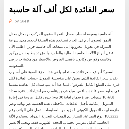
سعر الفائدة لكل ألف آلة حاسبة
by
Guest
آلة حاسبة وصيغة لحساب معدل النمو السنوي المركب ، ومعدل معدل
النمو السنوي أيام في الجرد تُستخدم هذه الصيغة لتحديد مدى سرعة
الشركة في تحويل مخزونها إلى مبيعات. آلة حاسبة جرير - اطلب الآن
أفضل أنواع الآلات الحاسبة المالية والعلمية والمزودة بطابعة من روكور
وكاسيو وكورس وكانون بأفضل العروض والأسعار من مكتبة جرير في
السعودية.
ﺍﻟﺴﻌﺮ؟ ﺃ. ﻭﺿﻊ ﺳﻌﺮ ﻓﺎﺋﺪﺓ ﻣﺴﺘﺪﺍﻡ. ﻳﻠﻘﻲ ﻫﺬﺍ ﺍﳉﺰﺀ ﺍﻟﻀﻮﺀ ﻋﻠﻰ ﺃﺳﻠﻮﺏ
ﺗﻘﺪﻳﺮ ﺳﻌﺮ ﺍﻟﻔﺎﺋﺪﺓ ﺍﻟﺬﻱ. ﻳﺘﻌﲔ ﻋﻠﻰ ﻣﺆﺳﺴﺔ ﺍﻟﺘﻤﻮﻳﻞ ﺣﺴﺎﺏ ﺍﻟﻔﺎﺋﺪﺓ ﻟﻜﻞ
ﻓﺘﺮﺓ ﻋﻠﻰ ﺍﳌﺒﻠﻎ ﺍﻟﻜﺎﻣﻞ ﻟﻠﻘﺮﺽ)، ﻓﻴﻤﺎ ﻋﺪﺍ ﺃﻧﻪ ﻳﺘﻢ. ﺳﺪﺍﺩ ﻛﻞ ﺍﻟﻔﺎﺋﺪﺓ ﻣﻘﺪﻣﺎ
ﻓﻲ ﺑﺪﺍﻳﺔ سعر فائدة منافس; مبلغ قرض يتناسب مع احتياجاتك; فترة سداد
لغاية 10 سنوات; فترة سماح لغاية 30 يوم; بدون كفيل; مرونة في إعادة
التمويل; إمكانية تأجيل الدفعات ملاحظة : هذه الحسبة غير نهائية وغير
ملزمة لبيت التمويل الكويتي. لمزيد من المعلومات اتصل على الهاتف رقم
1803333. نوع البضاعة. السيارات, المعدات البحرية, المواد تستخدم الآلة
الحاسبة كدليل تقريبي لحساب الدفعة الشهرية فقط ويجب ألا تعتبر
لمعرفة المبالغ الحقيقية وأسعار الفائدة، برجاء الاتصال بمركز خدمة