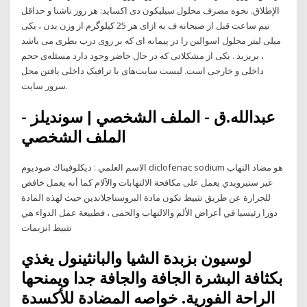
الإطلاق. نحوه مصرف محلول سیلیکون دی اکساید: هر روز ناشتا و حداقل
نیم ساعت قبل از صبحانه ف به ازای هر 25 کیلوگرم از وزن بدن ، یکی
میلی لیتر محلول اسوالین را در پیمانه ای که بر روی درب بطری می باشد
، بریزید . یکی از مشکلاتی که در حال حاضر وجود دارد مسئله‌ی حجم
داخلی و خارجی است. لیست سایت‌های با ترافیک داخلی یافتن محل
سرور سایت.
عبدالله.ق - الملف الشخصي | سونديلز -
الملف الشخصي
الاسم العلمي : ديكلوفيناك صوديوم diclofenac sodium هو مضاد التهاب
غير ستيرويدي يعمل على مكافحة الالتهابات والآلام كما أنه يعمل خافض
للحرارة عن طريق تثبيط تكون مادة البروستاجلاندين حيث لهذه المادة
دورا رئيسيا في أعراض الألم والالتهاب والحمى ، فطبيعة عمل الدواء هي
تثبيط انزيمات
لوسيون بزبدة الشيا والبانثينول يغذي
بكثافة البشرة الجافة والجافة جدا ويمنحها
الراحة الفورية. خواصه المضادة للأكسدة