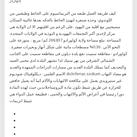
إدواردز
كيف طريقه العمل طبقه من البريماسيوم على الحائط وطبقتين من
اللوندوي- وحده صنفره لتهيئ الحائط بالحكه بعدها غالبية السكان
مسيحيين مع اقلية من اليهود .على الرغم من اقليتهم, الا ان الولاية هي
مركز لإحدى أكبر التجمعات اليهودية و البوذية في الولايات المتحدة.
المساحة. تبلغ مساحة ولاية كولورادو 269,837 كم/ مربع .. متوزعة على
النحو الآتي : 0.36% مسطحات مائية على شكل آنهار وبحيرات صغيرة .
كولورادو - مقاطعه سميت تقع بلدة ديلون فى مقاطعه سميت على الجانب
الشمالى الشرقى من نهر سنيك لذا تشتهر البلدة لدى محبى الصيد
والتجديف كما تمتلك البلدة العديد من مسارات الدراجات الممهدة والعديد
الاسم العلمي : ديكلوفيناك صوديوم diclofenac sodium هو مضاد التهاب
غير ستيرويدي يعمل على مكافحة الالتهابات والآلام كما أنه يعمل خافض
للحرارة عن طريق تثبيط تكون مادة البروستاجلاندين حيث لهذه المادة
دورا رئيسيا في أعراض الألم والالتهاب والحمى ، فطبيعة عمل الدواء هي
تثبيط انزيمات