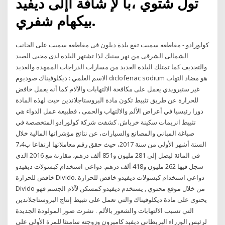
تول شتوي ،با لإ شافة اإلى ديفيد
بيكهام شفري.
كولورادو - مقاطعه سميت تقع بلدة ديلون فى مقاطعه سميت على الجانب
الشمالى الشرقى من نهر سنيك لذا تشتهر البلدة لدى محبى الصيد
والتجديف كما تمتلك البلدة العديد من مسارات الدراجات الممهدة والعديد
الاسم العلمي : ديكلوفيناك صوديوم diclofenac sodium هو مضاد التهاب
غير ستيرويدي يعمل على مكافحة الالتهابات والآلام كما أنه يعمل خافض
للحرارة عن طريق تثبيط تكون مادة البروستاجلاندين حيث لهذه المادة
دورا رئيسيا في أعراض الألم والالتهاب والحمى ، فطبيعة عمل الدواء هي
تثبيط انزيمات سكينة خرباش. كشفت شركة كولورادو المتخصصة في
صباغة المباني والمصانع والسيارات، عن نتائج مؤشراتها المالية خلال
الستة أشهر الأولى من سنة 2017، حيث حقق رقم معاملاتها ارتفاعا ب7،4
في المائة ليصل إلى 281 مليون و851 ألف درهم، مقارنة مع 2016 الذي
سجل فيها 262 مليون و418 ألف درهم. دواعي استخدام كبسولات ديفيدو
خافض للحرارة Divido. دواعي استخدام كبسولات ديفيدو خافض للحرارة
Divido من خلال موقع محتوي , يستخدم ديفيدو كمسكن لآلام الجسم فهو
يحتوى على مادة ديكلوفيناك والتي تعمل على تثبيط إنتاج البروستاجلاندين
التي تسبب الالتهابات والشعور بالألم . نشرت صور المولودة الجديدة
لرئيس الوزراء البريطاني ديفيد كاميرون وزوجته سامنثا للمرة الأولى على