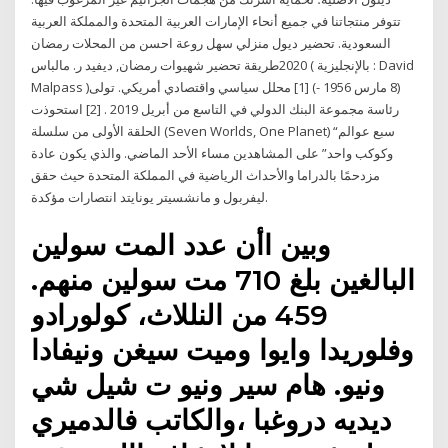
تتوفر منتجاتنا في جميع أنحاء الإمارات العربية المتحدة والمملكة العربية
السعودية. تحضير ديول منزلي سهل روعة احسن من المحلات رمضان
2020طريقة تحضير شهيوات رمضان, ديفيد ر. مالباس ( بالإنجليزية : David
Malpass )‏ (8 مارس 1956 -) [1] محلل سياسي واقتصادي أمريكي. تولى
رئاسة مجموعة البنك الدولي في التاسع من أبريل 2019 . [2] استحوذت
الحلقة الأولى من سلسلة (Seven Worlds, One Planet) “سبع عوالم
وكوكب واحد” على المشاهدين مساء الأحد الماضي. والذي يكون عادة
مزدحمًا بالدراما والأحداث الرياضية في المملكة المتحدة حيث حقق
ليفربول و مانشسيتر يونايتد انتصارات مؤكدة.
وبين اأن عدد المت سولين
البالغين بلغ 710 مت سولين منهم.
459 من النللاث، كولورادو
وفلوريدا وايوا وميت سيغن ونيفادا
ونيو. هام سير ونيو ت شيل شي
ديديه دروغبا ،والكاتب فالدميري