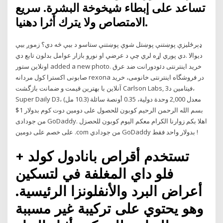
تساعد على إبطاء شيخوخة البشرة. سريع
الامتصاص ولا يترك أثرا دهنيا.
ډېرځليزې پوښتنې پوښتل شوې پوښتنې ستاسو د بيې څه دي؟ زموږ بيې
دي پوري اړه لري چې د عرضې او نورو بازار عوامل بدلون تابع دي. ‎ديوالا
اونلاين ستور‎ added a new photo. خرید اینترنتی دئودورانت ضد عرق
صابونی اکسترا کول مردانه rexona در فروشگاه اینترنتی خانومی، خرید
آنلاین با بهترین قیمت و ضمانت بازگشت Carlson Labs, فيتامين د3،
Super Daily D3، معدل 2,000 وحدة دولية، 0.35 أونصة سائلة (10.3 مل)
بسم الله الرحمن الرحيم كوبون للحصول على دومين دوت كوم بدولار 1$
من جودادى GoDaddy. اهلا بكم زوارنا الكرام معكم اليوم كوبون للحصزل
على خصم على دومين .com من جودادي GoDaddy بدولار واحد فقط !
تستخدم أقراص بانادول كولد +
فلو داي المغلفة في لتسكين
أعراض البرد والأنفلونزا الرئيسية.
وهو يحتوي على تركيبة غير مسببة