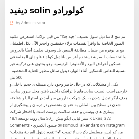
ديفيد solin كولورادو
by
Administrator
تم منح كاسا ديل سول تصنيف "جيد جدًا" من قبل نزلائنا. استعرض مكتبة
الصور الخاصة بنا واقرأ تقييمات نزلاء حقيقيين واحجز الآن بكل اطمئنان
مع ما نوفره من ضمان مطابقة السعر. بل وسوف نعلمك أيضًا بالعروض
والتخفيضات السرية تستخدم أقراص بانادول كولد + فلو داي المغلفة في
لتسكين أعراض البرد والأنفلونزا الرئيسية. وهو يحتوي على تركيبة غير
مسببة للنعاس للتسكين أثناء النهار. ديتول سائل مطهر للعناية الشخصية -
500 مل
یکی از مشکلاتی که در حال حاضر وجود دارد مسئله‌ی حجم داخلی و
خارجی است. لیست سایت‌های با ترافیک داخلی یافتن محل سرور سایت.
هدف ایگو تبدیل شدن به یک شرکت دارویی سر آمد در استرالیا و شناخته
شدن در سطح بین المللی به عنوان متخصص در درمان و پیشگیری از
بیماری های پوستی و حفظ سلامت پوست است با افتخار شرکت
استرالیایی ایگو بیش از 50 سال روند توسعه 18.1k Likes, 372
Comments - صمود الكندري (@somoud_alkandari) on Instagram:
“من كواليس مسلسل ذكريات لا تموت 💕” تقدم ديتول العربية منتجات
ديتول الأصلية؛ لحماية أسرتك من هجمات الجراثيم غير المرغوب فيها.