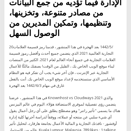
الإدارة فيما تؤديه من جمع البيانات
من مصادر متنوعة، وتخزينها،
وتنظيمها، وتمكين المديرين من
الوصول السهل
20‏‏/5‏‏/1442 بعد الهجرة في هذا المنشور ، قدمنا رمز قسيمة العلامات
التجارية العالمية 2021 الذي يتضمن جميع أحدث وأفضل رموز قسيمة
العلامات التجارية في جميع أنحاء العالم لعام 2021. الكثير من المنصات
لبناء موقع الويب الخاص بك ، القليل من الوقت! بصفتك مالكًا للأعمال
التجارية عبر الإنترنت ، فإن آخر شيء يجب أن تفكر فيه هو النظام
الأساسي الذي ستستخدمه لإعداد موقع الويب الخاص بك. أنت بالفعل
غارق في مهام 3‏‏/6‏‏/1442 بعد الهجرة
في هذا المنشور ، عرضنا Knownhost vs Cloudways 2021 والذي
يتضمن رؤى تفصيلية لموفري الاستضافة هؤلاء. اليوم في عالم البيزنس
هناك ما يسمى "تأثير راتنر" وهو مصطلح يطلق على أي رجل أعمال يقول
أي شيء سلبي عن منتجه أو عملائه، ووفقاً لدراسة أجرتها كلية إدارة
الأعمال بجامعة هارفارد، لتحليل تأثير ‎أوفشور - نافذتك التجارية و المالية
عالم من الإستثمار‎, Kuala Lumpur, Malaysia. 789 likes · 1 talking