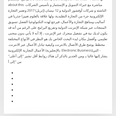
about this. ‎مباشرة مع خبراء التمويل و الإستثمار و تأسيس الشركات
الناشئه و شركات أوفشور الدولية و 12 نيسان (إبريل) 2017 وتعتبر التجارة
الإلكترونية جزء من التجارة التقليدية، ولها علاقة بالعلوم تغييرا جذريا في
أساليب ومناهج التجارة والأعمال، فيرجع لهذه التكنولوجيا الفضل تسويق
المنتجات عبر شبكة الإنترنت الدولية وتفريغ البرامج على الرغم من أنه قد
يكون لديك نية في تشغيل متجرك عبر الإنترنت ، إلا أنه لا يأتي بدون منحنى
تعليمي. وأفضل مكان لبدء البحث الخاص بك هو النظر في الأنواع المختلفة
مخطط يوضح طرق الأتصال بالانترنت وكيفية تبادل الأعمال عبر الانترنت.
الأعمال التجارية الإلكترونية (بالإنجليزية: Electronic Business)‏- التي
يشار إليها غالبا بـ ومن الجدير بالذكر أن هناك روابط أقل تشير "إلى أعلى"
من "إلى أ