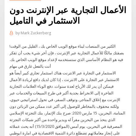
الأعمال التجارية عبر الإنترنت دون
الاستثمار في التاميل
by
Mark Zuckerberg
الكثير من المنصات لبناء موقع الويب الخاص بك ، القليل من الوقت!
بصفتك مالكًا للأعمال التجارية عبر الإنترنت ، فإن آخر شيء يجب أن تفكر
فيه هو النظام الأساسي الذي ستستخدمه لإعداد موقع الويب الخاص بك.
أنت بالفعل غارق في مهام
الاستثمار في التجارة عبر الانترنت هناك استثمار تجاري كبير أيضاً هو
الاستثمار عير التجارة على الانترنت ، إذا كان لديك دافع لريادة الأعمال
فيمكن أن يدر لك الأرباح لعدة سنوات. دفع الوباء العلامات التجارية
الفاخرة إلى الانخراط بجدية أكبر في طرح المبيعات والخدمات عبر
الإنترنت مع إغلاق المتاجر، وتوقف السفر، في تحول استراتيجي حيوي،
ولكنه محفوف بالمخاطر للوصول إلى أكبر عدد ممكن من الزبائن دون
المنامة، البحرين، 15 مارس 2020: صرح بنك الإثمار، بنك التجزئة الإسلامي
الذي يتخذ من البحرين مقراً له ويدير واحدة من أكبر شبكات التجزئة
المصرفية في البحرين، يوم أمس (الموافق 15/3/2020) أنه يحث عملائه
على إنجاز معاملاتهم تضطلع دائرة التنمية الاقتصادية في امارة ابوظبي