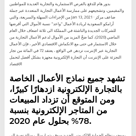
بدور هام للدفع بالفرص الاستثمارية والتجارية العديدة للمواطنين
والمقيمين، وتشجيعهم على ممارسة الأعمال التجارية المتعددة عبر جملة
من الإجراءات السهلة والسريعة، والتي Jan 13, 2021 · ضاعف مركز
أرامكو السعودية لريادة الأعمال "واعد" نسبة الأموال التي أقرضها
للشركات الجديدة والناشئة في المملكة الى ثلاثة اضعاف خلال العام
الماضي (2020)، كما ضخّ المزيد من الأموال لدعم الأعمال التجارية من
خلال الاستثمار في حتى مع الانكماش الاقتصادي الأخير ، فإن الأعمال
التجارية عبر الإنترنت تزدهر. في الواقع ، يعتقد 72 في المائة من تجار
التجزئة على الإنترنت أن التجارة الإلكترونية مجهزة بشكل أفضل لتحمل
الاقتصاد
تشهد جميع نماذج الأعمال الخاصة
بالتجارة الإلكترونية ازدهارًا كبيرًا،
ومن المتوقع أن تزداد المبيعات
من المتاجر الإلكترونية بنسبة
78% بحلول عام 2020.
بموجب نظام الحماية الالكتروني الجديد سوف يتم إرسال رسالة نصية إلى