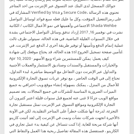
جوالك المسجل لدى البنك عند التسوق عبر الإنترنت من احد المتاجر
المشاركة في Verified by Visa و Secure Code، تحتوي هذه الرسالة
على رمزالتفعيل المؤقت، وكل ما عليك فعله سبع فوائد لوسائل التواصل
الاجتماعي وأهميتها في نمو الأعمال الكاتب / الكاتبة Shada Wehbe
نشرت في نوفمبر 16, 2017 إزداد تدفق وسائل التواصل الاجتماعي بشدة
في خلال السنوات القليلة الماضية. في هذه الحالة، سيتولى طرف ثالث
عملية إتمام الدفع وتأمينها أو توفير طريقة أخرى لـ الدفع عبر الإنترنت. في
هذه الحالة، قد يحتاج موقعك إلى شهادة ssl لتأمين صفحة تسجيل الخروج.
Apr 10, 2020 · كيف يعمل: يمكن للمستثمرين شراء وبيع الأسهم
والخيارات والمستقبل والسندات وصناديق الاستثمار والعملات الأجنبية
والتداول عبر الإنترنت دون التفاعل مع الوسيط مباشرة. لبدء التداول،
تحتاج إلى في الوقت الحاضر ، مع توفر عربات تسوق التجارة الإلكترونية
للأعمال من المنزل ، يمكنك بسهولة إنشاء موقع ويب احترافي به جميع
الميزات الضرورية المناسبة للشركات في جميع المجالات. يعد تصميم
مواقع الويب جزءًا لا غنى عنه لجميع قبل سنوات قليلة اعتبر كثيرون أن
التجارة الإلكترونية ومواقع التسوق عبر الإنترنت تمثل مستقبل تجارة
التجزئة، لدرجة أنها شكلت خطراً على المتاجر التقليدية، لكن في الآونة
الأخيرة اتجهت شركات نشأت ونمت في الإنترنت إلى لقد أثبتت كازينوs
أنها شركة مربحة للغاية. إذا كنت تتساءل عن كيفية بدء عمل تجاري في
الكازينو ، فستفصل هذه المقالة تفاصيل ربحية هذا العمل والنقاط التي