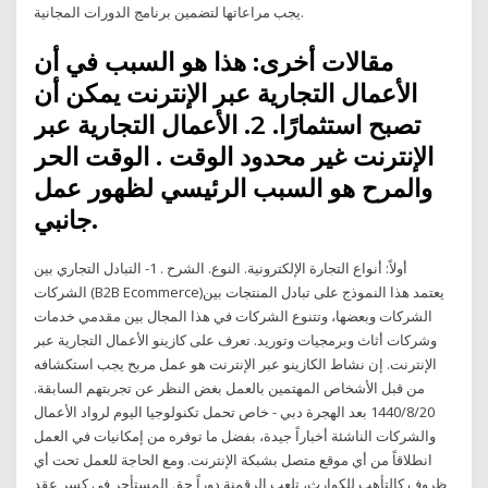
يجب مراعاتها لتضمين برنامج الدورات المجانية.
مقالات أخرى: هذا هو السبب في أن
الأعمال التجارية عبر الإنترنت يمكن أن
تصبح استثمارًا. 2. الأعمال التجارية عبر
الإنترنت غير محدود الوقت . الوقت الحر
والمرح هو السبب الرئيسي لظهور عمل
جانبي.
أولاً: أنواع التجارة الإلكترونية. النوع. الشرح . 1- التبادل التجاري بين
الشركات (B2B Ecommerce)يعتمد هذا النموذج على تبادل المنتجات بين
الشركات وبعضها، وتتنوع الشركات في هذا المجال بين مقدمي خدمات
وشركات أثاث وبرمجيات وتوريد. تعرف على كازينو الأعمال التجارية عبر
الإنترنت. إن نشاط الكازينو عبر الإنترنت هو عمل مربح يجب استكشافه
من قبل الأشخاص المهتمين بالعمل بغض النظر عن تجربتهم السابقة.
20‏‏/8‏‏/1440 بعد الهجرة دبي - خاص تحمل تكنولوجيا اليوم لرواد الأعمال
والشركات الناشئة أخباراً جيدة، بفضل ما توفره من إمكانيات في العمل
انطلاقاً من أي موقع متصل بشبكة الإنترنت. ومع الحاجة للعمل تحت أي
ظروف كالتأهب للكوارث، تلعب الرقمنة دوراً حق المستأجر في كسر عقد