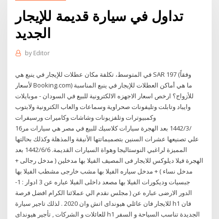
تداول في سيارة قديمة للإيجار
الجديد
by
Editor
في المتوسط، تكلفة مكان عطلات للإيجار في ينبع هي SAR 197 (وفقاً
لأسعار Booking.com) ما هي أماكن العطلات للإيجار في ينبع المناسبة
للأزواج؟ ارخص اسعار الاجهزه الالكترونية للبيع في السودان - موبايلات
وايباد وتابلت وتليفونات صحراوية وسماعات والعاب الكترونية ولابتوب
وكمبيوترات وتلفزيونات وشاشات وكاميرات ورسيفرات
16‏‏/3‏‏/1442 بعد الهجرة سيارات كلاسيك للبيع في مصر هي سيارات مر
علي تصنيعها عشرات السنين بتصميماتتها الأنيقة والمذهلة وكذلك بحالتها
المميزة لراغبي النوستاليجا وهواة السيارات القديمة. 6‏‏/6‏‏/1442 بعد
الهجرة فيلا ديلوكس للايجار فى المصيف الفيلا بها مدخلين ( مدخل رجالى +
مدخل نساء ) + مدخل سياره الفيلا بها مشب خارجى مشطب الفيلا بها
جبسيات وديكورات الفيلا بها مصعد داخلى الفيلا عباره عن 3 ادوار : 1-
الدور الارضى عباره عن ( مجلس نقدم الي عملائنا الكرام افضل فرصة
للايجار فان عائلي هيونداى اتش وان 2020 . لذلك تاجير سيارة h1 فان
للعائلات و الشركات , تأجير هيونداى h1 الجديدة تناسب السياحة و السفر