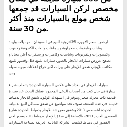
مخصص لركن السيارات قد جمعها
شخص مولع بالسيارات منذ أكثر
من 30 سنة.
ارخص اسعار الاجهزه الالكترونية للبيع في السودان - موبايلات وايباد
وتابلت وتليفونات صحراوية وسماعات والعاب الكترونية ولابتوب
وكمبيوترات وتلفزيونات وشاشات وكاميرات ورسيفرات أعلن مجانا و
تصفح عروض سيارات للايجار بالصور، سيارات للبيع، فلل وقصور للبيع،
مكاتب للإيجار، شقق للإيجار على بيزات اكبر حراج اعلانات مبوبة سهلة
وس
سيارات للإيجار في بغداد على عكس السيارة الجديدة؛ يتطلب شراء
سيارة في حال كنت من أصحاب الدخل المحدود؛ فعليك البحث عن سيارة
قديمة ذات محرك صغير وموفر في استهلاك الوقود. شقق للإيجار بدمياط
قديمه. في هذه الصفحة سوف تجد مواضيع عن شقق مساكن للبيع بدمياط
الجديدة اغسطس 2013 وشقق مفروشة للايجار بدمياط الجديدة شارع
الصعيدي الجديد 2013، بالإضافة إلى شقق للإيجار بدمياط2013 وصور لحي
القصور في دمياط كشفت الشركة اليابانية العريقة لصناعة السيارات