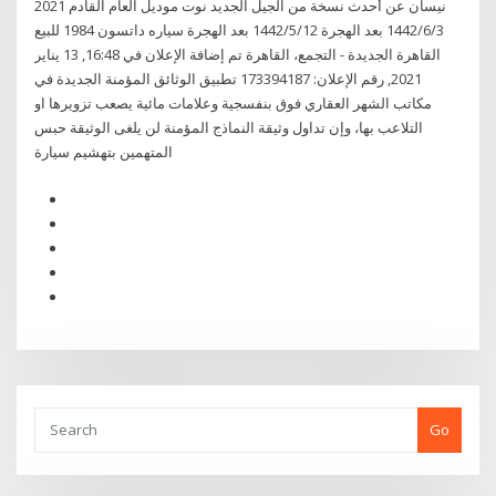
نيسان عن أحدث نسخة من الجيل الجديد نوت موديل العام القادم 2021
3‏‏/6‏‏/1442 بعد الهجرة 12‏‏/5‏‏/1442 بعد الهجرة سياره داتسون 1984 للبيع
القاهرة الجديدة - التجمع، القاهرة تم إضافة الإعلان في 16:48, 13 يناير
2021, رقم الإعلان: 173394187 تطبيق الوثائق المؤمنة الجديدة في
مكاتب الشهر العقاري فوق بنفسجية وعلامات مائية يصعب تزويرها او
التلاعب بها، وإن تداول وثيقة النماذج المؤمنة لن يلغى الوثيقة حبس
المتهمين بتهشيم سيارة
Go