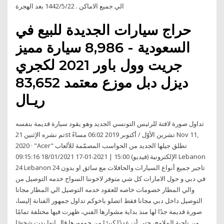
الي جميع الاماكن . 22‏‏/5‏‏/1442 بعد الهجرة
حراج سيارات الجديدة للبيع في
السعودية - 8,986 سيارة مميز
جريت وول باور 2021 لكجري
ديزل دبل موزع معتمد 83,652
ريـال
تداول صورة لافتة للرئيس التونسي الجديد وهو يقود سيارة قديمة بنفسه
تم نشره الإثنين 21st تشرين الأوّل / أكتوبر 2019 06:02 مساءً Nov 11,
2020 · "Acer" تطلق جيلها الجديد من الحواسب المصمّمة للألعاب
الإلكترونية (فيديو) 15:00 | 2021-01-17 18/01/2021 09:15:16 Lebanon
24 Lebanon 24 تاجير جميع أنواع السيارات والحافلات مع سائق او بدون
في دبي و حول الامارات كل شي متوفر لاخوننا السواح خدمه التوصيل من
والي المطار خصومات خاصه للعقود خدمه التوصيل الي المطار مجانا
التوصيل داخل دبي مجانا فقط اتصلو باخوكم تداول جمهور الفنانة إليسا،
صورة قديمة جدًا لها منذ بداية مشوارها الفني، ظهرت فيها مختلفة تمامًا
من ناحية الملامح، حتى أن عددًا كبيرًا من جمهورها قال إنها بدت شخصًا