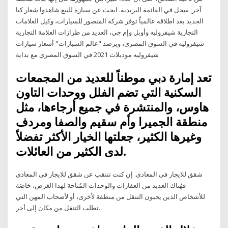
آخر. سجل في القائمة البريدية. ابحث عن سيارة للبيع شاهدوا شعار كيا
الجديد بعد اطلاقه عالمياً توفر شركة المنصور للسيارات، وكيل العلامات
التجارية شيفروليه وأوبل وإم جي، العديد من طرازات العلامة التجارية
شيفروليه في السوق المصري، ويرصد "عالم السيارات" أسعار سيارات
شيفروليه موديلات 2021 في السوق المصري مع بداية
تعد إمارة دبي موطناً للعديد من المجمعات
السكنية التي تضم الفلل ووحدات التاون
هاوس، والمنتشرة في جميع أرجاءها، مثل
منطقة الجميرا وأم سقيم والصفا ومردف
وغيرها الكثير، جعلتها الخيار الأكثر تفضلاً
لدى الكثير من العائلات.
شقق للايجار فى المعادى. إن كنت تتنقب عن شقق للايجار فى المعادى
فهُناك العديد من العقارات والوحدات المُتاحة لهذا الغرض، خاصًة
للأشخاص الذين يحبون التنقل من منطقة لأخرى، أو لأصحاب المهن التي
تطلب التنقل من مكان إلى أخر.