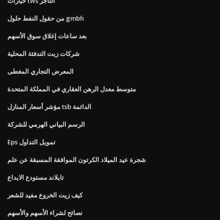
خيارات tws التاجر
من حقول النفط حلول gmbh
بعد ساعات إغلاق سوق الأسهم
شركات زيت التدفئة المحلية
المعرض التجاري المغطى
متوسط ​​معدل الرهن العقاري في المملكة المتحدة
مؤشر أسعار المنازل tsb الدائمة
الرسم البياني الهرمي للشركة
Eps تمويل التداول
شجرة عيد الميلاد الكرتون الموافقة المسبقة عن علم
تايلاند مستودع الايداع
كيف زيت الخروع مفيد للشعر
نصائح لشراء الأسهم والأسهم