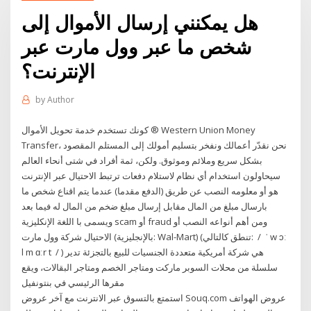
هل يمكنني إرسال الأموال إلى
شخص ما عبر وول مارت عبر
الإنترنت؟
by
Author
كونك تستخدم خدمة تحويل الأموال ® Western Union Money
Transfer، نحن نقدّر أعمالك ونفخر بتسليم أمولك إلى المستلم المقصود
بشكل سريع وملائم وموثوق. ولكن، ثمة أفراد في شتى أنحاء العالم
سيحاولون استخدام أي نظام لاستلام دفعات ترتبط الاحتيال عبر الإنترنت
هو أو معلومه النصب عن طريق (الدفع مقدما) عندما يتم اقناع شخص ما
بارسال مبلغ من المال مقابل إرسال مبلغ ضخم من المال له فيما بعد
ويسمى با اللغة الإنكليزية scam أو fraud ومن أهم أنواعه النصب أو
الاحتيال شركة وول مارت (بالإنجليزية: Wal-Mart)‏ (تنطق كالتالي: ‎ / ‏ ˈ w ɔː
l m ɑːr t ‎ / ‏) هي شركة أمريكية متعددة الجنسيات للبيع بالتجزئة تدير
سلسلة من محلات السوبر ماركت ومتاجر الخصم ومتاجر البقالات، ويقع
مقرها الرئيسي في بنتونفيل
استمتع بالتسوق عبر الانترنت مع آخر عروض Souq.com عروض الهواتف