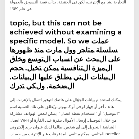
التجارية نشأ مع الإنترنت، لكن في الحقيقة، بدأت قصة التسويق بالعمولة
في عام 1989.
topic, but this can not be
achieved without examining a
specific model. So we ﻋﻤﻠت
ﺴﻠﺴﻠﺔ ﻤﺘﺎﺠر وول ﻤﺎرت ﻤﻨذ ظﻬورﻫﺎ
ﻋﻠﻰ اﻝﺒﺤث ﻋن اﺴﺒﺎب اﻝﺘوﺴﻊ وﺨﻠق
اﻝﻤﻴزة اﻝﺘﻨﺎﻓﺴﻴﺔ ﻴﻤﻜن ﺘﺨﻴل. ﺤﺠم
اﻝﺒﻴﺎﻨﺎت اﻝﺘﻲ ﻴطﻠق ﻋﻠﻴﻬﺎ اﻝﺒﻴﺎﻨﺎت.
اﻝﻀﺨﻤﺔ. وﻝﻜﻲ ﺘدرك
يمكنك استخدام بيانات الجوّال على هاتفك لتوفير اتصال بالإنترنت إلى
هاتف آخر أو جهاز لوحي أو كمبيوتر. ويُطلق على تلك العملية اسم
"التوصيل" أو "استخدام نقطة اتصال". يمكن لبعض الهواتف مشاركة
اتصال Wi-Fi من خلال التوصيل. إرسال الأموال بنقرة على الفأرة أو
الشاشة. التحويل إلى أي شخص. طالما لديك عنوان بريد إلكتروني
للمتلقي، يمكنهم تلقي المدفوعات عبر الإنترنت من حساب neteller