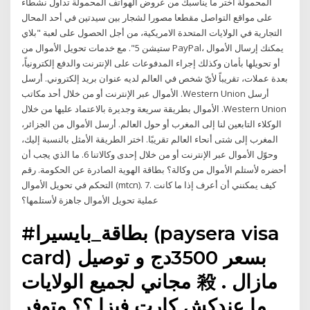
المحمولة اختر ما يناسبك من عروض الهواتف المحمولة تداول نشطاء
على مواقع التواصل مقطعا مصورا لشجار بين سيدتين في أحد المحال
التجارية في الولايات المتحدة الامريكية، من أجل الحصول على لعبة "بلاي
ستيشن 5". مع خدمات تحويل الأموال من PayPal، يمكنك إرسال الأموال
أو تحويلها بأمان وكذلك إجراء المدفوعات على الإنترنت والدفع إلكترونياً،
بعدة عملات، تقريباً لأيّ شخص في العالم لديه عنوان بريد إلكتروني. أرسل
الأموال عبر الإنترنت أو من خلال أحد مكاتب .Western Union أرسل
الأموال بطريقة سريعة وجديرة بالاعتماد عليها من خلال .Western Union
الوكلاء التابعين لنا إلى المغرب أو حول العالم. أرسل الأموال من الجزائر،
المغرب إلى شتى أنحاء العالم تقريبًا. اختر الطريقة الأمثل بالنسبة إليك،
وحوّل الأموال عبر الإنترنت أو من خلال إحدى وكالاتنا 6. ما الذي يجب أن
أحضره لأستلم الأموال من وكالة؟ بطاقة الهوية الصادرة عن الحكومة. رقم
التحكم في تحويل الأموال (mtcn). 7. كيف يمكنني أن أعرف إذا ما كانت
عملية تحويل الأموال جاهزة لأستلمها؟
#بطاقة_بايسيرا (paysera visa
card) بسعر 3500دج و توصيل
مجاني لجميع الولايات 殺 . مازال
ما عندكش كارت فيزا ؟؟ متوفر