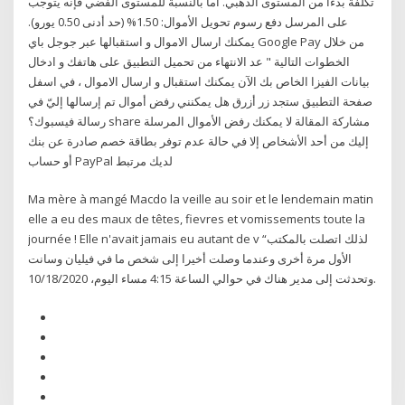
تكلفة بدءا من المستوى الذهبي. أما بالنسبة للمستوى الفضي فإنه يتوجب
على المرسل دفع رسوم تحويل الأموال: 1.50% (حد أدنى 0.50 يورو).
يمكنك ارسال الاموال و استقبالها عبر جوجل باي Google Pay من خلال
الخطوات التالية " عد الانتهاء من تحميل التطبيق على هاتفك و ادخال
بيانات الفيزا الخاص بك الآن يمكنك استقبال و ارسال الاموال ، في اسفل
صفحة التطبيق ستجد زر أزرق هل يمكنني رفض أموال تم إرسالها إليّ في
رسالة فيسبوك؟ share مشاركة المقالة لا يمكنك رفض الأموال المرسلة
إليك من أحد الأشخاص إلا في حالة عدم توفر بطاقة خصم صادرة عن بنك
أو حساب PayPal لديك مرتبط
Ma mère à mangé Macdo la veille au soir et le lendemain matin
elle a eu des maux de têtes, fievres et vomissements toute la
journée ! Elle n'avait jamais eu autant de v “لذلك اتصلت بالمكتب
الأول مرة أخرى وعندما وصلت أخيرا إلى شخص ما في فيليان وسانت
وتحدثت إلى مدير هناك في حوالي الساعة 4:15 مساء اليوم، 10/18/2020.