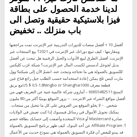
لدينا خدمة الحصول على بطاقة
فيزا بلاستيكية حقيقية وتصل الى
باب منزلك .. تخفيض
أفضل 10 + أفضل منصات للدورات التدريبية عبر الإنترنت تمت مراجعتها
ومقارنتها - كيف تبيع دوراتك عبر الإنترنت في 2021؟ بيع المنتجات عبر
الإنترنت: أفضل الطرق لبيع الأدوات والحيل الرقمية هل تبحث عن أفضل
بديل لجوجل أدسنس لكسب المال عبر الإنترنت؟ شبكة عَرَب كليكس
للتّسويق بالعمولة هي ما تحتاجه وتبحث عنه. انضمّ الآن إلى شبكتنا! وول
مارت كيس ثلج يمكن إعادة استخدامه حسب الطلب جيل رائع قناع عين
مع بريقUS $ 0.5-1.8Ningbo or Shanghai1000 قطعة معرف
المنتج:60655482511 – أمازون شركة عالمية غنية عن التعريف فهي من
أفضل مواقع الشراء عبر الانترنت . – يزور الموقع يوميًا أكثر من 80 مليون
شخص . – لا يخلو الموقع من العروض على كل ما تتخيل من منتجات .
يمكنك تحويل الأموال في رسائل فيسبوك إذا كنت تعيش في الولايات
المتحدة وأضفت إلى حسابك بطاقة خصم Visa أو Mastercard صادرة
عن أحد البنوك. كيف ظهر برنامج التسويق بالعمولة Affiliate Program ؟.
قد يبدو للبعض أن فكرة التسويق بالعمولة هي نموذج حديث من الأعمال