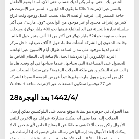
الخاص بك - حتى لو لم يكن لديك حساب حتى الآن. لماذا يقوم الأطفال
بالتنمر عبر الإنترنت؟ غالبًا ما يكون الدافع وراء التنمر عبر الإنترنت هو
حاجة المتنمر إلى الترفيه أو لفت الانتباه بسبب الملل ووجود وقت فراغ
كبير مع إشراف محدود أو غير موجود من الوالدين. "وول مارت"، هي أكبر
سلسلة تجارة بالتجزئة في العالم (تبلغ قيمتها نحو 400 مليار دولار)، وسجلت
مبيعات سنوية نحو 524 مليار دولار في أكثر من 11 ألف متجر حول العالم..
وقالت الدعوى إن الشركة أنشأت نظاما، حول 5 آلاف صيدلية داخل مركز
الدعم لدينا موجود على مدار الساعة طوال أيام الأسبوع عبر الهاتف،
البريد الإلكتروني أو الدردشة الحية، بالإضافة إلى النظام الخاص بنا
للحصول على المساعدة التي تحتاجها، عندما تحتاجها في أي وقت. هل ما
زالت عملة البيتكوين هي ملكة العملات الرقمية؟ متى ستبدأ المبيعات عبر
كل من أمازون و وول مارت وغيرها تبدأ عروض الجمعة السوداء لشركة
Walmart في 27 نوفمبر؛ ستكون الصفقات عبر الإنترنت متاحة
28‏‏/4‏‏/1442 بعد الهجرة
هذا العنوان في جوهره هو بمثابة موقع محدد على البلوكشين يمكن إرسال
العملات إليه. هذا يعني أنه يمكنك مشاركة عنوانك مع الآخرين لتلقي
الأموال ولكن يجب ألا تكشف مطلقًا عن المفتاح الخاص لأي شخص. لا، لا
يمكنك إلغاء الأموال بعد إرسالها في رسالة على فيسبوك. إذا أرسلت عن
طريق الخطأ أموالاً إلى أحد الأشخاص في رسالة، فاطلب منه رد هذه