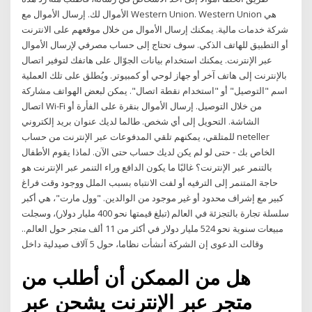
الأموال لك. إرسال الأموال مع Western Union. Western Union هي
شركة خدمات مالية. يمكنك إرسال الأموال من خلال موقعهم على الانترنت
أو التطبيق للهاتف الذكي. سوف تحتاج إلى حساب مصرفي لإرسال الأموال
عبر الإنترنت. يمكنك استخدام بيانات الجوّال على هاتفك لتوفير اتصال
بالإنترنت إلى هاتف آخر أو جهاز لوحي أو كمبيوتر. ويُطلق على تلك العملية
اسم "التوصيل" أو "استخدام نقطة اتصال". يمكن لبعض الهواتف مشاركة
اتصال Wi-Fi من خلال التوصيل. إرسال الأموال بنقرة على الفأرة أو
الشاشة. التحويل إلى أي شخص. طالما لديك عنوان بريد إلكتروني
للمتلقي، يمكنهم تلقي المدفوعات عبر الإنترنت من حساب neteller
الخاص بك - حتى لو لم يكن لديك حساب حتى الآن. لماذا يقوم الأطفال
بالتنمر عبر الإنترنت؟ غالبًا ما يكون الدافع وراء التنمر عبر الإنترنت هو
حاجة المتنمر إلى الترفيه أو لفت الانتباه بسبب الملل ووجود وقت فراغ
كبير مع إشراف محدود أو غير موجود من الوالدين. "وول مارت"، هي أكبر
سلسلة تجارة بالتجزئة في العالم (تبلغ قيمتها نحو 400 مليار دولار)، وسجلت
مبيعات سنوية نحو 524 مليار دولار في أكثر من 11 ألف متجر حول العالم..
وقالت الدعوى إن الشركة أنشأت نظاما، حول 5 آلاف صيدلية داخل
هل من الممكن أن أطلب من
متجر عبر الإنترنت يشحن عبر