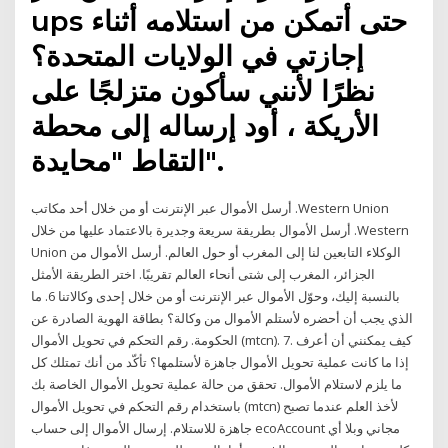
ups حتى أتمكن من استلامه أثناء
إجازتي في الولايات المتحدة؟
نظرًا لأنني سأكون متزلجًا على
الأريكة ، أود إرساله إلى محطة
التقاط "محايدة".
أرسل الأموال عبر الإنترنت أو من خلال أحد مكاتب .Western Union
أرسل الأموال بطريقة سريعة وجديرة بالاعتماد عليها من خلال .Western
Union الوكلاء التابعين لنا إلى المغرب أو حول العالم. أرسل الأموال من
الجزائر، المغرب إلى شتى أنحاء العالم تقريبًا. اختر الطريقة الأمثل
بالنسبة إليك، وحوّل الأموال عبر الإنترنت أو من خلال إحدى وكالاتنا 6. ما
الذي يجب أن أحضره لأستلم الأموال من وكالة؟ بطاقة الهوية الصادرة عن
الحكومة. رقم التحكم في تحويل الأموال (mtcn). 7. كيف يمكنني أن أعرف
إذا ما كانت عملية تحويل الأموال جاهزة لأستلمها؟ تأكّد من أنك تمتلك كل
ما يلزم لاستلام الأموال. تحقق من حالة عملية تحويل الأموال الخاصة بك
باستخدام رقم التحكم في تحويل الأموال (mtcn) لأخذ العلم عندما تصبح
جاهزة للاستلام. إرسال الأموال إلى حساب ecoAccount مجاني وبلا أي