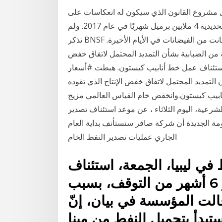
ل مشروع القانون الذي سيكون له انعكاسات على
توسيع أنبوب بلغ إجمالي صادرات كندا من النفط بالسكك الحديدية 4 ملايين برميل شهريًا في عام 2017. ولم
تذكر BNSF ما تسبب في مغادرة القطار للمسارات ، ولكن المنطقة عانت من الفيضانات في الأيام الأخيرة.
من الضبابية بشأن التمديد المحتمل لاتفاق خفض
عد استئناف عمل خط أنابيب كيستون. هبطت #أسعار
التمديد المحتمل لاتفاق خفض الإنتاج الذي تقوده
نابيب كيستون.وانخفض خام القياس العالمي مزيج
رعية، اليوم الثلاثاء ، عن موعد استئناف تصدير
مة الجديدة أن شركة صافر ستستأنف بداية العام
الجاري عمليات تصدير النفط الخام
في ليبيا، الجمعة، استئناف
إنتاج وتصدير النفط بعد نحو 6 أشهر من التوقف، بسبب
قالت المؤسسة في بيان، إنّ
ستبدأ بتحميل النفط من مينا