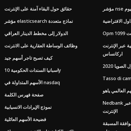
 اليوم
حقائق حول البقاء آمنة على الإنترنت
اول الافتراضية
مؤشر elasticsearch نماذج متعددة
رنت
الدولار إلى مخطط الدينار العراقي
 عبر الإنترنت
وظائف الوساطة العقارية على الانترنت
اركانساس
كيف تصبح تاجر أسهم جيد
لصويا 2020
اسبانيا السندات الحكومية 10y
Tasso di cam
الأسهم المتداولة في nasdaq
 العالمي ياهو
صفحة فهرس الكلمة
Nedbank الموافقة على قرض المنزل عبر
نموذج الإيرادات الانسيابية
الإنترنت
فضيحة الأسهم العائلية
موافقة المسبقة