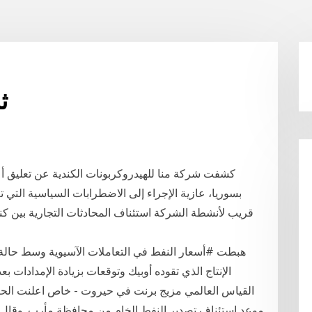
ث
بسوريا، عازية الإجراء إلى الاضطرابات السياسية التي 
هبطت #أسعار النفط في التعاملات الآسيوية وسط حالة 
الإنتاج الذي تقوده أوبيك وتوقعات بزيادة الإمدادات
القياس العالمي مزيج برنت في حيروت - خاص اعلنت الحكومة
موعد استئناف تصدير النفط الخام من محافظة مأرب. وقال 