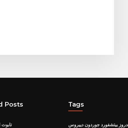
d Posts
Tags
ندروز بيتشفورد جوردون دييروس
تابوت ا