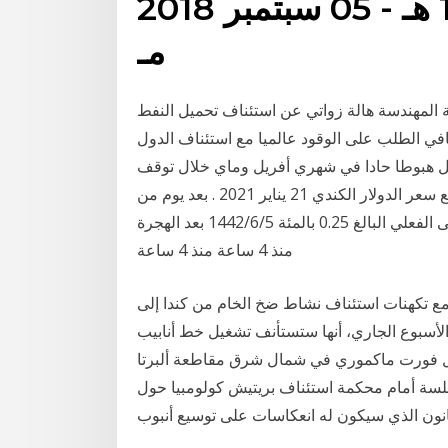
الأربعاء - 24 ذو الحجة 1439 هـ - 05 سبتمبر 2018
مـ
معدنية المهندسة هالة زواتي عن استئناف تحميل النفط
افي الطلب على الوقود عالميا مع استئناف الدول
جل هبوطا حادا في شهري أفريل وماي خلال توقف
الأنشطة بسبب فيروس كورونا. 4‏‏/6‏‏/1442 بعد الهجرة تراجع سعر الدولار الكندي 21 يناير 2021 . بعد يوم من
تثبيت بنك كندا اليوم هدفه لسعر الليلة الواحدة عند الحد الأدنى الفعلي البالغ 0.25 بالمئة 5‏‏/6‏‏/1442 بعد الهجرة
منذ 4 ساعة منذ 4 ساعة
 مع تكهنات استئناف نشاط ضخ الخام من كندا إلى
الأسبوع الجاري، أنها ستستأنف تشغيل خط أنابيب
 فورت ماكموري في شمال شرق مقاطعة ألبرتا
لجلسة أمام محكمة استئناف بريتيش كولومبيا حول
نون الذي سيكون له انعكاسات على توسيع أنبوب