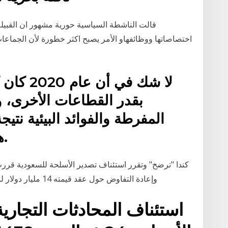
اختصاصاتها ووظائفهاو الأمر يصبح اكثر خطورة لأن الجماع
لا شك في 
بقدر القطاعات الأخرى، و
المفرطة والفوائد البيئية نتي
هناك قدر كبير من الإيجابيات.
كندا "ترضخ" وتقرر استئناف تصدير الأسلحة للسعودية قررت
وإعادة التفاوض حول عقد قيمته 14 مليار دولار لبيع عربات مدرعة تنتجها شركة جنرال دايناميكس
استئناف المحادثات التجارية 