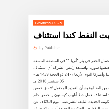
Cavaness43875
بت النفط كندا استئناف
by
Publisher
كشفت شركة منا للهيدروكربونات الكندية عن تعليق أعمال الحفر في بئر “أثريا 1” في المنطقة التاسعة
تعيشها سوريا. واستبعد رئيس الشركة أي استئناف
قريب لأنشطة الشركة استئناف المحادثات التجارية بين كندا وأميركا اليوم الأربعاء - 24 ذو الحجة 1439 هـ -
05 سبتمبر 2018 مـ
من الضبابية بشأن التمديد المحتمل لاتفاق خفض
 بعد استئناف عمل خط أنابيب كيستون.وانخفض خام
 الجديدة التابعة للشرعية، اليوم الثلاثاء ، عن
وزير النفط في الحكومة الجديدة أن شركة صافر