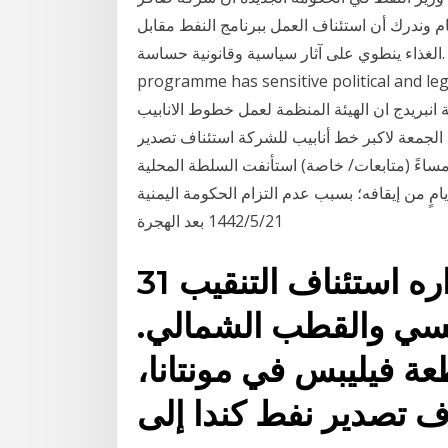
م وندرك أن استئناف العمل ببرنامج النفط مقابل
الغذاء ينطوي على آثار سياسية وقانونية حساسة. We realize that the resumption of the oil for food
programme has sensitive politic. هبط سعر النفط للجلسة الثالثة على
 انبريدج ان الهيئة المنظمة لعمل خطوط الانابيب
الجمعة لاكبر خط أنابيب للشركة استئناف تصدير
نفط من حضرموت 2019/09/30 الساعة 11:12 مساءً (متابعات/ خاصة) استأنفت السلطة المحلية
ٍ من إيقافه؛ بسبب عدم التزام الحكومة اليمنية
21‏‏/5‏‏/1442 بعد الهجرة
31 آذار (مارس) 2019 قراره استئناف التنقيب
سي والقطب الشمالي.
عة فيليبس في مونتانا،