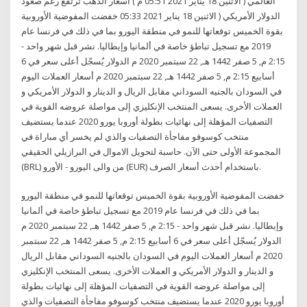
العالمي ( الاثنين 18 يناير 2021 05:51 م ) أسعار الذهب ترتفع رغم صعود
الدولار الأمريكي ( الاثنين 18 يناير 2021 05:33 خفضت المفوضية الأوروبية
بقوة الخميس توقعاتها للنمو في منطقة اليورو بما في ذلك في فرنسا عام
2019 مع تسجيل تباطؤ خاصة في ألمانيا وإيطاليا. نشر قبل شهر واحد -
2:15 م, 5 صفر 1442 هـ, 22 سبتمبر 2020 م الدولار يُسجّل أعلى سعر في 6
أسابيع 2:15 م, 5 صفر 1442 هـ, 22 سبتمبر 2020 م أسعار العملات اليوم
في السودان بالجنيه السوداني مقابل الريال و الدينار و الدولار الأمريكي و
العملات الأخرى. يسعى المنتخب الإنكليزي إلى مواصلة عروضه القوية في
التصفيات المؤهلة إلى نهائيات بطولة أوروبا يورو 2020 عندما يستضيف
منتخب كوسوفو مفاجأة التصفيات والذي لم يخسر أي مباراة في
المجموعة الأولى حتى الآن. حاسبة لتحويل الاموال في البرازيلي الحقيقي
(BRL) من والى اليورو - الأورو (EUR) باستخدام أحدث أسعار الصرف.
خفضت المفوضية الأوروبية بقوة الخميس توقعاتها للنمو في منطقة اليورو
بما في ذلك في فرنسا عام 2019 مع تسجيل تباطؤ خاصة في ألمانيا
وإيطاليا. نشر قبل شهر واحد - 2:15 م, 5 صفر 1442 هـ, 22 سبتمبر 2020 م
الدولار يُسجّل أعلى سعر في 6 أسابيع 2:15 م, 5 صفر 1442 هـ, 22 سبتمبر
2020 م أسعار العملات اليوم في السودان بالجنيه السوداني مقابل الريال
و الدينار و الدولار الأمريكي و العملات الأخرى. يسعى المنتخب الإنكليزي
إلى مواصلة عروضه القوية في التصفيات المؤهلة إلى نهائيات بطولة
أوروبا يورو 2020 عندما يستضيف منتخب كوسوفو مفاجأة التصفيات والذي