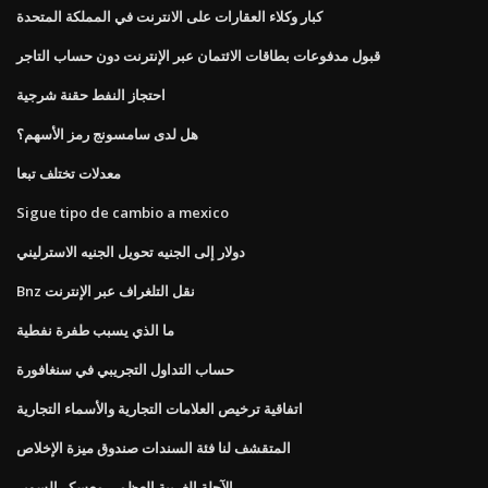
كبار وكلاء العقارات على الانترنت في المملكة المتحدة
قبول مدفوعات بطاقات الائتمان عبر الإنترنت دون حساب التاجر
احتجاز النفط حقنة شرجية
هل لدى سامسونج رمز الأسهم؟
معدلات تختلف تبعا
Sigue tipo de cambio a mexico
دولار إلى الجنيه تحويل الجنيه الاسترليني
Bnz نقل التلغراف عبر الإنترنت
ما الذي يسبب طفرة نفطية
حساب التداول التجريبي في سنغافورة
اتفاقية ترخيص العلامات التجارية والأسماء التجارية
المتقشف لنا فئة السندات صندوق ميزة الإخلاص
الآجلة الغربية العظمى معسكر السوبر