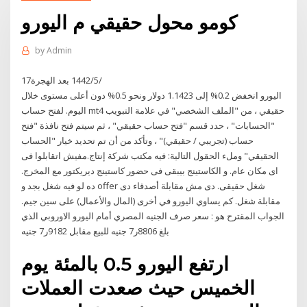
كومو محول حقيقي م اليورو
by
Admin
17‏‏/5‏‏/1442 بعد الهجرة
اليورو انخفض 0.2% إلى 1.1423 دولار ونحو 0.5% دون أعلى مستوى خلال
اليوم. لفتح حساب mt4 حقيقي ، من "الملف الشخصي" في علامة التبويب
"الحسابات" ، حدد قسم "فتح حساب حقيقي" ، ثم سيتم فتح نافذة "فتح
حساب (تجريبي / حقيقي)" ، وتأكد من أن تم تحديد خيار "الحساب
الحقيقي" وملء الحقول التالية: فيه مكتب شركة إنتاج.مفيش اتقابلوا فى
اى مكان عام. و الكاستينج بيبقى فى حضور كاستينج ديريكتور مع المخرج.
ده لو فيه شغل بجد و offer شغل حقيقى. دى مش مقابلة أصدقاء دى
مقابلة شغل. كم يساوي اليورو في أخرى (المال والأعمال) على سين جيم.
الجواب المقترح هو : سعر صرف الجنيه المصري أمام اليورو الاوروبي الذي
بلغ 8806ر7 جنيه للبيع مقابل 9182ر7 جنيه
ارتفع اليورو 0.5 بالمئة يوم
الخميس حيث صعدت العملات