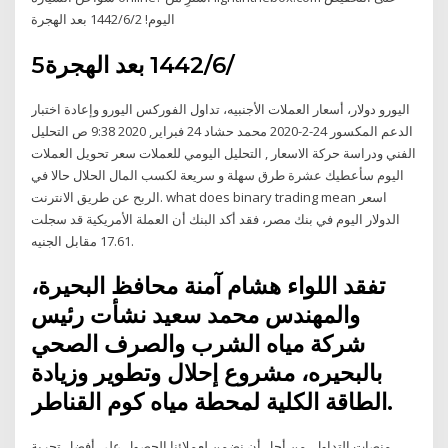
اليوم! 2‏‏/6‏‏/1442 بعد الهجرة
5‏‏/6‏‏/1442 بعد الهجرة
اليورو دولار، أسعار العملات الأجنبيه، تداول الفوركس اليورو وإعادة اختبار
الدعم المكسور 24-2-2020 محمد حشاد 24 فبراير, 2020 9:38 ص التحليل
الفني ودراسة حركة الاسعار , التحليل اليومي للعملات سعر تحويل العملات
اليوم سأعطيك عشرة طرق سهلة و سريعة لكسب المال الحلال حالا في
الربح عن طريق الانترنت. what does binary trading mean اسعر
الدولار اليوم في بنك مصر، فقد أكد البنك أن العملة الأمريكية قد سجلت
17.61 مقابل الجنيه.
تفقد اللواء هشام آمنة محافظ البحيرة،
والمهندس محمد سعيد نشأت رئيس
شركة مياه الشرب والصرف الصحي
بالبحيره، مشروع إحلال وتطوير وزيادة
الطاقة الكلية لمحطة مياه كوم القناطر.
منصات التداول. من أجل أن نضمن لعملائنا الحصول على أفضل تجربة