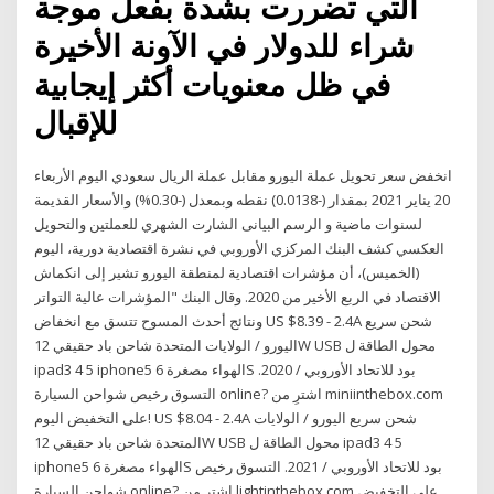
التي تضررت بشدة بفعل موجة
شراء للدولار في الآونة الأخيرة
في ظل معنويات أكثر إيجابية
للإقبال
انخفض سعر تحويل عملة اليورو مقابل عملة الريال سعودي اليوم الأربعاء
20 يناير 2021 بمقدار (-0.0138) نقطه وبمعدل (-0.30%) والأسعار القديمة
لسنوات ماضية و الرسم البيانى الشارت الشهري للعملتين والتحويل
العكسي كشف البنك المركزي الأوروبي في نشرة اقتصادية دورية، اليوم
(الخميس)، أن مؤشرات اقتصادية لمنطقة اليورو تشير إلى انكماش
الاقتصاد في الربع الأخير من 2020. وقال البنك "المؤشرات عالية التواتر
ونتائج أحدث المسوح تتسق مع انخفاض US $8.39 - 2.4A شحن سريع
اليورو / الولايات المتحدة شاحن باد حقيقي 12W USB محول الطاقة ل
ipad3 4 5 iphone5 الهواء مصغرة 6S بود للاتحاد الأوروبي / 2020.
التسوق رخيص شواحن السيارة online? اشترِ من miniinthebox.com
على التخفيض اليوم! US $8.04 - 2.4A شحن سريع اليورو / الولايات
المتحدة شاحن باد حقيقي 12W USB محول الطاقة ل ipad3 4 5
iphone5 الهواء مصغرة 6S بود للاتحاد الأوروبي / 2021. التسوق رخيص
شواحن السيارة online? اشترِ من lightinthebox.com على التخفيض