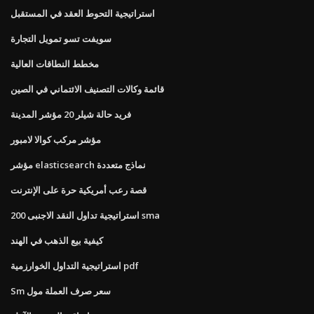
استراتيجية التحوط العقد في المستقبل
سويفت تسو تمويل التجارة
مخطط النطاقات العالية
قائمة وكالات التصنيف الائتماني في الصين
فريد حالة شيلر 20 مؤشر المدينة
مؤشر مركب كوالا لامبور
مؤشر elasticsearch نماذج متعددة
قصة رعب أمريكية حرة على الإنترنت
استراتيجية تداول النقد الاجنبى 200 sma
كيفية بيع الذهب في الهند
استراتيجية التداول الخوارزمية pdf
Sm سعر صرف العملة مول