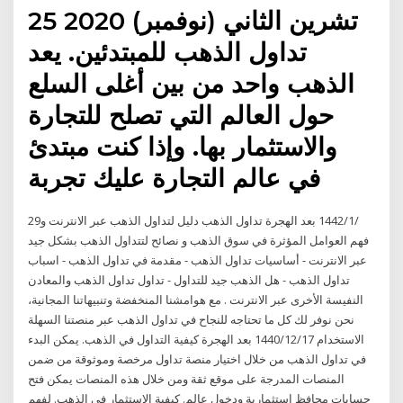
25 تشرين الثاني (نوفمبر) 2020
تداول الذهب للمبتدئين. يعد
الذهب واحد من بين أغلى السلع
حول العالم التي تصلح للتجارة
والاستثمار بها. وإذا كنت مبتدئ
في عالم التجارة عليك تجربة
29‏‏/1‏‏/1442 بعد الهجرة تداول الذهب دليل لتداول الذهب عبر الانترنت و
فهم العوامل المؤثرة في سوق الذهب و نصائح لتتداول الذهب بشكل جيد
عبر الانترنت - أساسيات تداول الذهب - مقدمة في تداول الذهب - اسباب
تداول الذهب - هل الذهب جيد للتداول - تداول تداول الذهب والمعادن
النفيسة الأخرى عبر الانترنت . مع هوامشنا المنخفضة وتنبيهاتنا المجانية،
نحن نوفر لك كل ما تحتاجه للنجاح في تداول الذهب عبر منصتنا السهلة
الاستخدام 17‏‏/12‏‏/1440 بعد الهجرة كيفية التداول في الذهب. يمكن البدء
في تداول الذهب من خلال اختيار منصة تداول مرخصة وموثوقة من ضمن
المنصات المدرجة على موقع ثقة ومن خلال هذه المنصات يمكن فتح
حسابات محافظ استثمارية ودخول عالم. كيفية الاستثمار في الذهب. لفهم