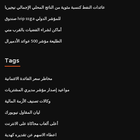
عائدات النفط كنسبة مئوية من الناتج المحلي الإجمالي نيجيريا
صندوق lvip ssga للمؤشر الدولي
أماكن لشراء الفضيات بالقرب مني
الطليعة مؤشر 500 عوائد الأدميرال
Tags
مخاطر سعر الفائدة الائتمانية
مواعيد إصدار مؤشر مديري المشتريات
وكالات تصنيف الأزمة المالية
ليان المقاول نيويورك
أعلى ألعاب محاكاة على الانترنت
اعطاء الاسهم عن تقديره كهدية