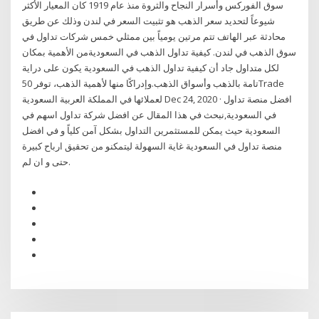
سوق الفوركس وأسرار النجاح والثروة منذ عام 1919 كان المعيار الأكثر
شيوعاً لتحديد سعر الذهب هو تثبيت السعر في لندن وذلك عن طريق
محادثة عبر الهاتف تتم مرتين يومياً بين ممثلي خمس شركات تداول في
سوق الذهب في لندن. كيفية تداول الذهب في السعوديةمن الأهمية بمكان
لكل متداول جاد أن كيفية تداول الذهب في السعودية يكون على دراية
تامة بالذهب وأسواق الذهب.وإدراكًا منها لأهمية الذهب، توفر 50Trade
لعملائها في المملكة العربية السعودية Dec 24, 2020 · افضل منصة تداول
في السعودية,نبحث في هذا المقال عن افضل شركة تداول اسهم في
السعودية حيث يمكن للمستثمرين التداول بشكل آمن كلياً و في افضل
منصة تداول في السعودية غاية السهولة ليتمكنو من تحقيق ارباح كبيرة
حتى و ان لم.