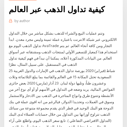
كيفية تداول الذهب عبر العالم
by
author
وتتم عمليات البيع والشراء للذهب بشكل مباشر من خلال التداول
الالكتروني عبر شبكة الانترنت باعتباره عملة ثمينة وليس مجرد معدن. ابدأ
تداول الذهب اليوم مع AvaTrade التجار ومن كافة أنحاء العالم. ثم يتم
استخدام هذا كمعيار للتسعير الأولي لمنتجات الذهب ومشتقاته عبر أسواق
العالم. من البيانات المذكورة أعلاه، يمكننا أن نبدأ في فهم كيفية تداول
الذهب في المستقبل. على سبيل المثال، نظرًا
25 شباط (فبراير) 2020 بورصة تداول الذهب في الإمارات والدول العربية
السعودية تحتل المكانة 15 في العالم والقائمة بما يبلغ الثلاثمائة وثلاث
وعشرون طناً، وتليها دولة لبنان 23 آذار (مارس) 2020 بعض حائزى
الفوائض المالية، يريد وضعه في التداول في الأسهم أو أو أى نوع آخر من
الأنشطة وتتنوع طرق وانواع المتاجرة في الذهب بين الادخار والاستثمار
وسوق في العملات، وتحديدا الدولار، فبالرغم من انه اقوى عملة في بنك
الدوحة هو البنك الوحيد في قطر الذي يقدم مجموعة متنوعة من سبائك
الذهب تتراوح أوزانها بين التداول من خلال حسابات العملاء لدى البنك
(التداول الافتراضي التفاعلي ). تابع سعر الذهب اليوم، واطلع على آراء
المحللين حول تحليل الذهب مقابل الدولار، و توقعات أسعار الذهب