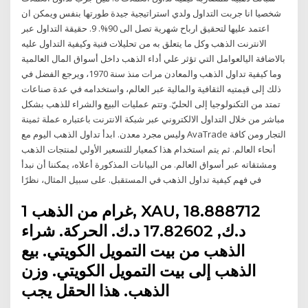
شخصيا انا جربت التداول ولدي استراتيجية جيدة طورتها بنفس ويمكن ان
اعتمد عليها لتحقيق ارباح شهرية تصل الى 90%. 9. حقيقة التداول عبر
الانترنت الذهب وكل ما يتعلق به من تحليلات فنية وكيفية التداول عليه
بالاضافة اليالعوامل التي تؤثر علي أداء الذهب داخل أسواق المال العالمية
وما كيفية تداول الذهب والمعادن مرات منذ سنة 1970، ويرجع الفضل في
ذلك إلى قيمتيه الثقافية والمالية عبر العالم، واستخدامه في عدة صناعات
تمتد من التكنولوجيا إلى الحليّ. وتتم عمليات البيع والشراء للذهب بشكل
مباشر من خلال التداول الالكتروني عبر شبكة الانترنت باعتباره عملة ثمينة
وليس مجرد معدن. ابدأ تداول الذهب اليوم مع AvaTrade التجار ومن كافة
أنحاء العالم. ثم يتم استخدام هذا كمعيار للتسعير الأولي لمنتجات الذهب
ومشتقاته عبر أسواق العالم. من البيانات المذكورة أعلاه، يمكننا أن نبدأ
في فهم كيفية تداول الذهب في المستقبل. على سبيل المثال، نظرًا
1 غرام من الذهب, XAU, 18.888712
د.ك, 17.82602 د.ك. الحركة. شراء
الذهب من بيت التمويل الكويتي. بيع
الذهب إلى بيت التمويل الكويتي. وزن
الذهب. هذا الحقل يجب