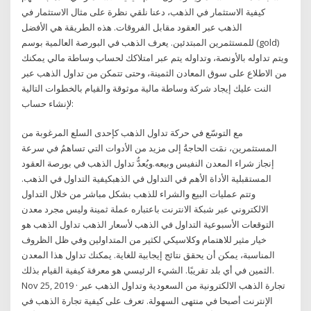
كيفية الاستثمار في الذهب، دعنا نلقي نظرة على مثال الاستثمار في
الذهب عبر العقود مقابل الفروقات. هذه الطريقة هي الأفضل
للمستثمرين المبتدئين. يعرف الذهب في البورصة العالمية بوسم (gold)
ويتم تداوله بالأونصة، وتداوله يتم عبر امتلاكك لحساب وساطة مالي يمكنك
من الاطلاع على سوق المعادن الثمينة، وحتى تتمكن من تداول الذهب عبر
النت عليك إيجاد شركة وساطة مالية موثوقة والقيام بالخطوات التالية
لإنشاء حساب:
مع التوسّع في حركة تداول الذهب كإحدى السلع المرغوبة من
المستثمرين، نمَت الحاجةُ إلى مزيد من الأدوات التي تساهمُ في سرعة
إنجاز شراء المعدن النفيس وبيعه.ويُعدُّ تداول الذهب في بورصة العقود
المستقبلية الأداة الأهم في التداول في الذهبكيفية التداول في الذهب.
وتتم عمليات البيع والشراء للذهب بشكل مباشر من خلال التداول
الالكتروني عبر شبكة الانترنت باعتباره عملة ثمينة وليس مجرد معدن
التوقعات الأسبوعية التداول في الذهب لأسعار الذهب تداول الذهب هو
خيار مثير للاهتمام وكلاسيكي لكثير من المتداولين وفي ظل الظروف
المناسبة، يمكن أن يحقق نتائج إيجابية للغاية. يمكنك تداول هذا المعدن
الثمين في أي بلد تقريبًا. الشيء الرئيسي هو معرفة كيفية القيام بذلك.
Nov 25, 2019 · تجارة الذهب الالكترونية من السعودية وتداول الذهب عبر
الإنترنت أصبحا في منتهى السهولة. تعرف على كيفية تجارة الذهب في